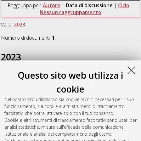
Raggruppa per:
Autore
|
Data di discussione
|
Ciclo
|
Nessun raggruppamento
Vai a:
2023
Numero di documenti:
1
.
2023
Questo sito web utilizza i
Di Menno di Bucchianico, Daniele
(2023)
Development of
processes for the valorization of lignocellulosic biomass based
cookie
on renewable energies
, [Dissertation thesis], Alma Mater
Studiorum Università di Bologna. Dottorato di ricerca in
Nel nostro sito utilizziamo sia cookie tecnici necessari per il suo
Ingegneria civile, chimica, ambientale e dei materiali
, 37 Ciclo.
funzionamento, sia cookie e altri strumenti di tracciamento
DOI 10.48676/unibo/amsdottorato/11140.
facoltativi che potrai attivare solo con il tuo consenso.
Cookie e altri strumenti di tracciamento facoltativi sono usati per
Questa lista e' stata generata il
Sun Aug 9 20:43:46 2026
analisi statistiche, misure sull'efficacia della comunicazione
CEST
.
istituzionale e analisi dei comportamenti degli utenti.
Se chiudi questo banner continuerai la navigazione solo con i