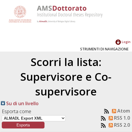
Login
STRUMENTI DI NAVIGAZIONE
Scorri la lista:
Supervisore e Co-
supervisore
Su di un livello
Atom
Esporta come
RSS 1.0
RSS 2.0