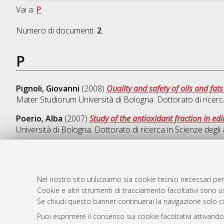
Vai a:
P
Numero di documenti:
2
.
P
Pignoli, Giovanni
(2008)
Quality and safety of oils and fa
Mater Studiorum Università di Bologna. Dottorato di ricerc
Poerio, Alba
(2007)
Study of the antioxidant fraction in ed
Università di Bologna. Dottorato di ricerca in
Scienze degli 
Nel nostro sito utilizziamo sia cookie tecnici necessari per
AMS Dotto
Atom
Cookie e altri strumenti di tracciamento facoltativi sono us
ISSN: 2038
Se chiudi questo banner continuerai la navigazione solo c
Rss 1.0
Servizio i
Puoi esprimere il consenso sui cookie facoltativi attivando
Rss 2.0
Impostazio