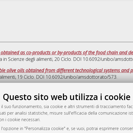
ts obtained as co-products or by-products of the food chain and d
a in
Scienze degli alimenti
, 20 Ciclo. DOI 10.6092/unibo/amsdot
ible olive oils obtained from different technological systems and
alimenti
, 19 Ciclo. DOI 10.6092/unibo/amsdottorato/573.
Quest
Questo sito web utilizza i cookie
 il suo funzionamento, sia cookie e altri strumenti di tracciamento faco
rato
ati per analisi statistiche, misure sull'efficacia della comunicazione is
-7946
on i cookie necessari.
mplementato e gestito da
AlmaDL
 l'opzione in "Personalizza cookie" e, se vuoi, potrai esprimere consens
ni Cookie