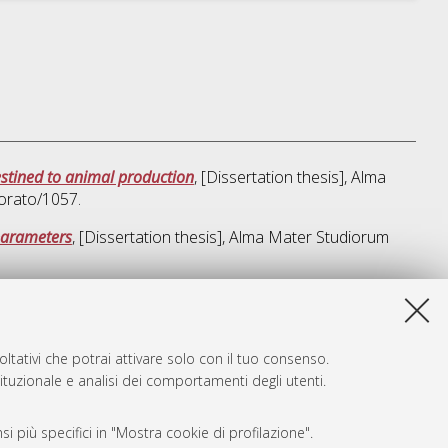
estined to animal production
, [Dissertation thesis], Alma
torato/1057.
 parameters
, [Dissertation thesis], Alma Mater Studiorum
a lista e' stata generata il
Thu Aug 6 20:46:46 2026 CEST
.
ltativi che potrai attivare solo con il tuo consenso.
tituzionale e analisi dei comportamenti degli utenti.
i più specifici in "Mostra cookie di profilazione".