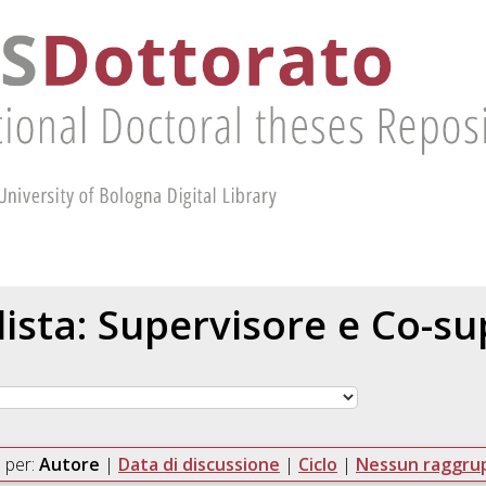
 lista: Supervisore e Co-s
 per:
Autore
|
Data di discussione
|
Ciclo
|
Nessun raggr