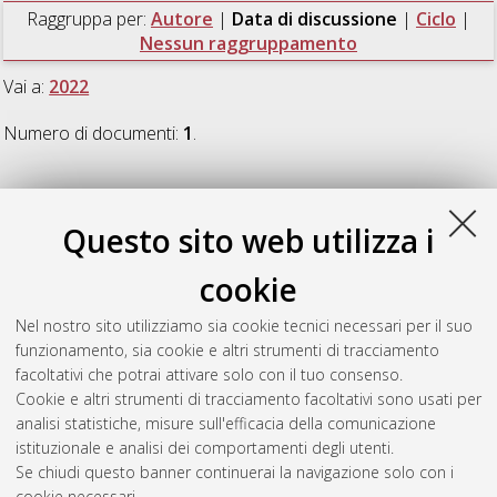
Raggruppa per:
Autore
|
Data di discussione
|
Ciclo
|
Nessun raggruppamento
Vai a:
2022
Numero di documenti:
1
.
2022
Questo sito web utilizza i
Parri, Monica
(2022)
Equità di genere e pratiche trasformative
cookie
in educazione fisica
, [Dissertation thesis], Alma Mater
Studiorum Università di Bologna. Dottorato di ricerca in
Nel nostro sito utilizziamo sia cookie tecnici necessari per il suo
Scienza e cultura del benessere e degli stili di vita
, 34 Ciclo.
funzionamento, sia cookie e altri strumenti di tracciamento
DOI 10.48676/unibo/amsdottorato/10460.
facoltativi che potrai attivare solo con il tuo consenso.
Cookie e altri strumenti di tracciamento facoltativi sono usati per
Questa lista e' stata generata il
Sun Aug 9 20:43:39 2026
analisi statistiche, misure sull'efficacia della comunicazione
CEST
.
istituzionale e analisi dei comportamenti degli utenti.
Se chiudi questo banner continuerai la navigazione solo con i
cookie necessari.