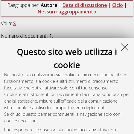
Raggruppa per:
Autore
|
Data di discussione
|
Ciclo
|
Nessun raggruppamento
Vai a:
S
Numero di documenti:
1
.
Questo sito web utilizza i
S
cookie
Serrau, Andrea
(2014)
Stile. Teoria e prassi nell'opera di
Nel nostro sito utilizziamo sia cookie tecnici necessari per il suo
Viollet-le-Duc
, [Dissertation thesis], Alma Mater Studiorum
funzionamento, sia cookie e altri strumenti di tracciamento
Università di Bologna. Dottorato di ricerca in
Architettura
, 26
facoltativi che potrai attivare solo con il tuo consenso.
Ciclo. DOI 10.6092/unibo/amsdottorato/6324.
Cookie e altri strumenti di tracciamento facoltativi sono usati per
analisi statistiche, misure sull'efficacia della comunicazione
Questa lista e' stata generata il
Fri Aug 7 20:45:33 2026 CEST
.
istituzionale e analisi dei comportamenti degli utenti.
Se chiudi questo banner continuerai la navigazione solo con i
cookie necessari.
Atom
Puoi esprimere il consenso sui cookie facoltativi attivando
Rss 1.0