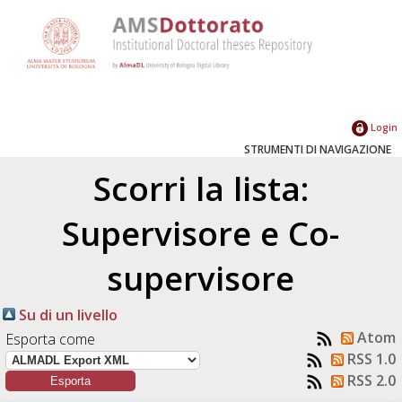
Login
STRUMENTI DI NAVIGAZIONE
Scorri la lista:
Supervisore e Co-
supervisore
Su di un livello
Atom
Esporta come
RSS 1.0
RSS 2.0