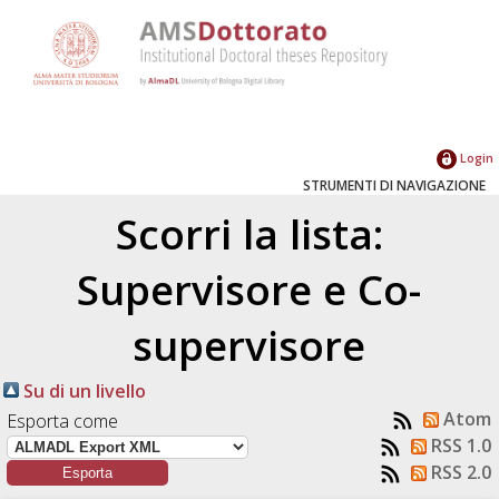
Login
STRUMENTI DI NAVIGAZIONE
Scorri la lista:
Supervisore e Co-
supervisore
Su di un livello
Atom
Esporta come
RSS 1.0
RSS 2.0