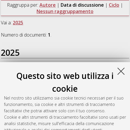
Raggruppa per:
Autore
|
Data di discussione
|
Ciclo
|
Nessun raggruppamento
Vai a:
2025
Numero di documenti:
1
.
2025
Filippini, Daria Maria
(2025)
HPV circulating tumor DNA as a
Questo sito web utilizza i
marker to monitor response to pembrolizumab and vorinostat
combination in patients with advanced HPV-related squamous
cookie
cell carcinoma
, [Dissertation thesis], Alma Mater Studiorum
Università di Bologna. Dottorato di ricerca in
Oncologia,
Nel nostro sito utilizziamo sia cookie tecnici necessari per il suo
ematologia e patologia
, 37 Ciclo. DOI
funzionamento, sia cookie e altri strumenti di tracciamento
10.48676/unibo/amsdottorato/11716.
facoltativi che potrai attivare solo con il tuo consenso.
Cookie e altri strumenti di tracciamento facoltativi sono usati per
Questa lista e' stata generata il
Sat Aug 8 20:44:54 2026
analisi statistiche, misure sull'efficacia della comunicazione
CEST
.
istituzionale e analisi dei comportamenti degli utenti.