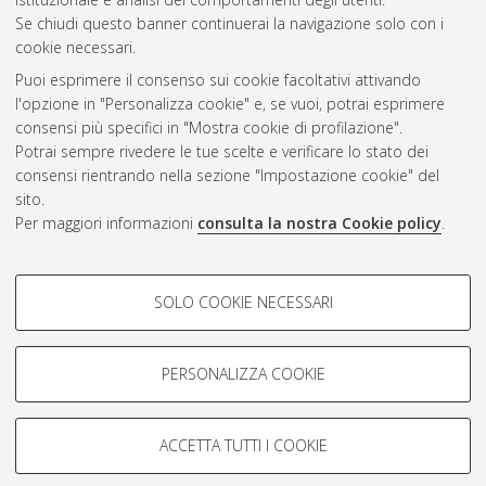
Se chiudi questo banner continuerai la navigazione solo con i
cookie necessari.
Atom
Puoi esprimere il consenso sui cookie facoltativi attivando
Rss 1.0
l'opzione in "Personalizza cookie" e, se vuoi, potrai esprimere
consensi più specifici in "Mostra cookie di profilazione".
Rss 2.0
Potrai sempre rivedere le tue scelte e verificare lo stato dei
consensi rientrando nella sezione "Impostazione cookie" del
sito.
AMS Dottorato
Per maggiori informazioni
consulta la nostra Cookie policy
.
ISSN: 2038-7946
Servizio implementato e gestito da
AlmaDL
COOKIE DI PROFILAZIONE -
Impostazioni Cookie
SOLO COOKIE NECESSARI
Informativa sulla privacy
FACOLTATIVI
Condizioni d’uso del sito
Si tratta di cookie utilizzati per analizzare le caratteristiche della
navigazione degli utenti, creare profili in base al loro comportamento
PERSONALIZZA COOKIE
sul sito, per analisi di marketing.
Mostra cookie di profilazione
ACCETTA TUTTI I COOKIE
Google/Youtube Video
© ALMA MATER STUDIORUM - Università di Bologna, 2007-2026.
COOKIE TECNICI - NECESSARI