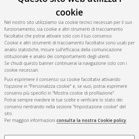
infection: characteristics and pathogenesis of fetal brain
cookie
damage
, [Dissertation thesis], Alma Mater Studiorum
Università di Bologna. Dottorato di ricerca in
Scienze
Nel nostro sito utilizziamo sia cookie tecnici necessari per il suo
biomediche e neuromotorie
, 32 Ciclo. DOI
funzionamento, sia cookie e altri strumenti di tracciamento
10.48676/unibo/amsdottorato/9138.
facoltativi che potrai attivare solo con il tuo consenso.
Cookie e altri strumenti di tracciamento facoltativi sono usati per
Questa lista e' stata generata il
Thu Aug 6 20:46:54 2026
analisi statistiche, misure sull'efficacia della comunicazione
CEST
.
istituzionale e analisi dei comportamenti degli utenti.
Se chiudi questo banner continuerai la navigazione solo con i
cookie necessari.
Atom
Puoi esprimere il consenso sui cookie facoltativi attivando
Rss 1.0
l'opzione in "Personalizza cookie" e, se vuoi, potrai esprimere
consensi più specifici in "Mostra cookie di profilazione".
Rss 2.0
Potrai sempre rivedere le tue scelte e verificare lo stato dei
consensi rientrando nella sezione "Impostazione cookie" del
sito.
AMS Dottorato
Per maggiori informazioni
consulta la nostra Cookie policy
.
ISSN: 2038-7946
Servizio implementato e gestito da
AlmaDL
Impostazioni Cookie
COOKIE DI PROFILAZIONE -