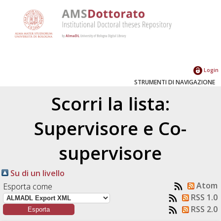
Login
STRUMENTI DI NAVIGAZIONE
Scorri la lista:
Supervisore e Co-
supervisore
Su di un livello
Atom
Esporta come
RSS 1.0
RSS 2.0