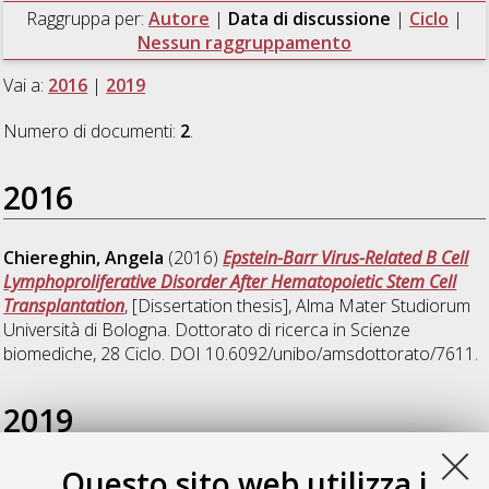
Raggruppa per:
Autore
|
Data di discussione
|
Ciclo
|
Nessun raggruppamento
Vai a:
2016
|
2019
Numero di documenti:
2
.
2016
Chiereghin, Angela
(2016)
Epstein-Barr Virus-Related B Cell
Lymphoproliferative Disorder After Hematopoietic Stem Cell
Transplantation
, [Dissertation thesis], Alma Mater Studiorum
Università di Bologna. Dottorato di ricerca in
Scienze
biomediche
, 28 Ciclo. DOI 10.6092/unibo/amsdottorato/7611.
2019
Questo sito web utilizza i
Piccirilli, Giulia
(2019)
Human congenital cytomegalovirus