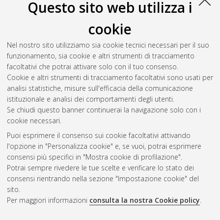
Questo sito web utilizza i
Quadretti, Debora
(2023)
Design, synthesis and photovoltaic
cookie
properties of some thiophene-based conjugated polymers for
organic solar cells
, [Dissertation thesis], Alma Mater
Nel nostro sito utilizziamo sia cookie tecnici necessari per il suo
Studiorum Università di Bologna. Dottorato di ricerca in
funzionamento, sia cookie e altri strumenti di tracciamento
Chimica
, 35 Ciclo. DOI 10.48676/unibo/amsdottorato/10798.
facoltativi che potrai attivare solo con il tuo consenso.
Cookie e altri strumenti di tracciamento facoltativi sono usati per
Questa lista e' stata generata il
Sat Aug 8 20:48:57 2026
analisi statistiche, misure sull'efficacia della comunicazione
CEST
.
istituzionale e analisi dei comportamenti degli utenti.
Se chiudi questo banner continuerai la navigazione solo con i
cookie necessari.
Atom
Puoi esprimere il consenso sui cookie facoltativi attivando
Rss 1.0
l'opzione in "Personalizza cookie" e, se vuoi, potrai esprimere
consensi più specifici in "Mostra cookie di profilazione".
Rss 2.0
Potrai sempre rivedere le tue scelte e verificare lo stato dei
consensi rientrando nella sezione "Impostazione cookie" del
AMS Dottorato
sito.
Per maggiori informazioni
consulta la nostra Cookie policy
.
ISSN: 2038-7946
Servizio implementato e gestito da
AlmaDL