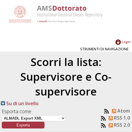
Login
STRUMENTI DI NAVIGAZIONE
Scorri la lista:
Supervisore e Co-
supervisore
Su di un livello
Atom
Esporta come
RSS 1.0
RSS 2.0