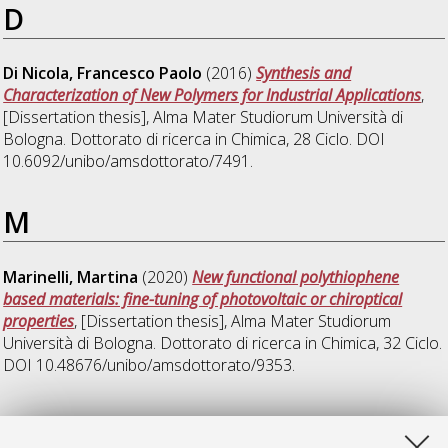
D
Di Nicola, Francesco Paolo
(2016)
Synthesis and
Characterization of New Polymers for Industrial Applications
,
[Dissertation thesis], Alma Mater Studiorum Università di
Bologna. Dottorato di ricerca in
Chimica
, 28 Ciclo. DOI
10.6092/unibo/amsdottorato/7491.
M
Marinelli, Martina
(2020)
New functional polythiophene
based materials: fine-tuning of photovoltaic or chiroptical
properties
, [Dissertation thesis], Alma Mater Studiorum
Università di Bologna. Dottorato di ricerca in
Chimica
, 32 Ciclo.
DOI 10.48676/unibo/amsdottorato/9353.
Q