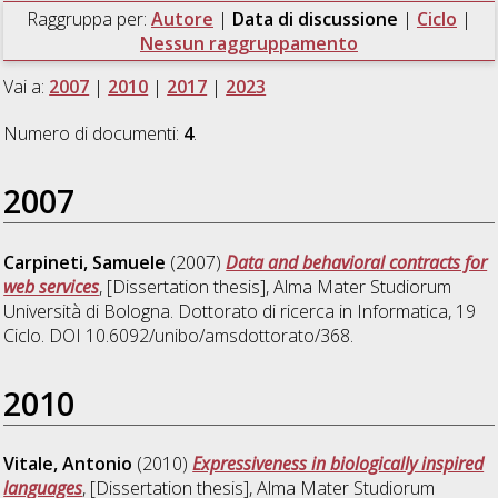
Raggruppa per:
Autore
|
Data di discussione
|
Ciclo
|
Nessun raggruppamento
Vai a:
2007
|
2010
|
2017
|
2023
Numero di documenti:
4
.
2007
Carpineti, Samuele
(2007)
Data and behavioral contracts for
web services
, [Dissertation thesis], Alma Mater Studiorum
Università di Bologna. Dottorato di ricerca in
Informatica
, 19
Ciclo. DOI 10.6092/unibo/amsdottorato/368.
2010
Vitale, Antonio
(2010)
Expressiveness in biologically inspired
languages
, [Dissertation thesis], Alma Mater Studiorum