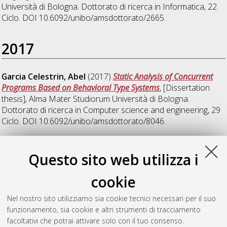
Università di Bologna. Dottorato di ricerca in
Informatica
, 22
Ciclo. DOI 10.6092/unibo/amsdottorato/2665.
2017
Garcia Celestrin, Abel
(2017)
Static Analysis of Concurrent
Programs Based on Behavioral Type Systems
, [Dissertation
thesis], Alma Mater Studiorum Università di Bologna.
Dottorato di ricerca in
Computer science and engineering
, 29
Ciclo. DOI 10.6092/unibo/amsdottorato/8046.
2023
Questo sito web utilizza i
cookie
Veschetti, Adele
(2023)
A formal analysis of blockchain
consensus
, [Dissertation thesis], Alma Mater Studiorum
Nel nostro sito utilizziamo sia cookie tecnici necessari per il suo
Università di Bologna. Dottorato di ricerca in
Computer
funzionamento, sia cookie e altri strumenti di tracciamento
science and engineering
, 35 Ciclo. DOI
facoltativi che potrai attivare solo con il tuo consenso.
10.48676/unibo/amsdottorato/10835.