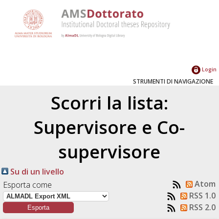
Login
STRUMENTI DI NAVIGAZIONE
Scorri la lista:
Supervisore e Co-
supervisore
Su di un livello
Atom
Esporta come
RSS 1.0
RSS 2.0