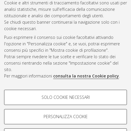
Cookie e altri strumenti di tracciamento facoltativi sono usati per
analisi statistiche, misure sull'efficacia della comunicazione
Questa lista e' stata generata il
Fri Aug 7 20:43:18 2026 CEST
.
istituzionale e analisi dei comportamenti degli utenti.
Se chiudi questo banner continuerai la navigazione solo con i
cookie necessari.
Atom
Puoi esprimere il consenso sui cookie facoltativi attivando
Rss 1.0
l'opzione in "Personalizza cookie" e, se vuoi, potrai esprimere
consensi più specifici in "Mostra cookie di profilazione".
Rss 2.0
Potrai sempre rivedere le tue scelte e verificare lo stato dei
consensi rientrando nella sezione "Impostazione cookie" del
AMS Dottorato
sito.
Per maggiori informazioni
consulta la nostra Cookie policy
.
ISSN: 2038-7946
Servizio implementato e gestito da
AlmaDL
Impostazioni Cookie
COOKIE DI PROFILAZIONE -
SOLO COOKIE NECESSARI
Informativa sulla privacy
FACOLTATIVI
Condizioni d’uso del sito
Si tratta di cookie utilizzati per analizzare le caratteristiche della
navigazione degli utenti, creare profili in base al loro comportamento
PERSONALIZZA COOKIE
sul sito, per analisi di marketing.
Mostra cookie di profilazione