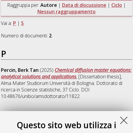
Raggruppa per:
Autore
|
Data di discussione
|
Ciclo
|
Nessun raggruppamento
Vai a:
P
|
S
Numero di documenti:
2
.
P
Percin, Berk Tan
(2025)
Chemical diffusion master equations:
analytical solutions and applications
, [Dissertation thesis],
Alma Mater Studiorum Università di Bologna. Dottorato di
ricerca in
Scienze statistiche
, 37 Ciclo. DOI
10.48676/unibo/amsdottorato/11822.
S
Questo sito web utilizza i
Scorolli, Ramiro
(2023)
On the Wick product and Wong-Zakai