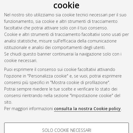
cookie
approximations.
, [Dissertation thesis], Alma Mater Studiorum
Università di Bologna. Dottorato di ricerca in
Scienze
Nel nostro sito utilizziamo sia cookie tecnici necessari per il suo
statistiche
, 35 Ciclo. DOI
funzionamento, sia cookie e altri strumenti di tracciamento
10.48676/unibo/amsdottorato/10684.
facoltativi che potrai attivare solo con il tuo consenso.
Cookie e altri strumenti di tracciamento facoltativi sono usati per
Questa lista e' stata generata il
Wed Aug 5 20:46:37 2026
analisi statistiche, misure sull'efficacia della comunicazione
CEST
.
istituzionale e analisi dei comportamenti degli utenti.
Se chiudi questo banner continuerai la navigazione solo con i
cookie necessari.
Atom
Puoi esprimere il consenso sui cookie facoltativi attivando
Rss 1.0
l'opzione in "Personalizza cookie" e, se vuoi, potrai esprimere
consensi più specifici in "Mostra cookie di profilazione".
Rss 2.0
Potrai sempre rivedere le tue scelte e verificare lo stato dei
consensi rientrando nella sezione "Impostazione cookie" del
sito.
AMS Dottorato
Per maggiori informazioni
consulta la nostra Cookie policy
.
ISSN: 2038-7946
Servizio implementato e gestito da
AlmaDL
Impostazioni Cookie
COOKIE DI PROFILAZIONE -
SOLO COOKIE NECESSARI
Informativa sulla privacy
FACOLTATIVI