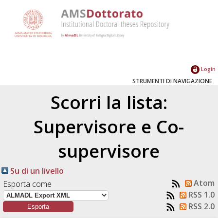
Login
STRUMENTI DI NAVIGAZIONE
Scorri la lista:
Supervisore e Co-
supervisore
Su di un livello
Atom
Esporta come
RSS 1.0
RSS 2.0