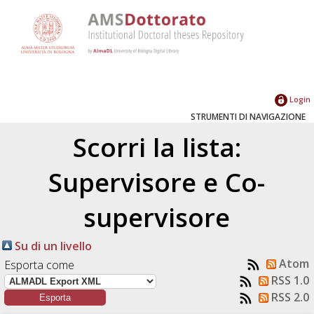
Login
STRUMENTI DI NAVIGAZIONE
Scorri la lista:
Supervisore e Co-
supervisore
Su di un livello
Atom
Esporta come
RSS 1.0
RSS 2.0