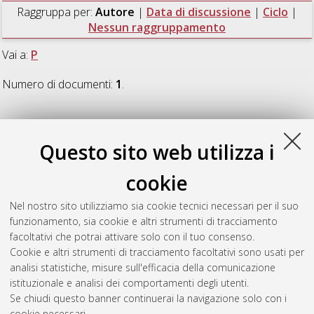
Raggruppa per:
Autore
|
Data di discussione
|
Ciclo
|
Nessun raggruppamento
Vai a:
P
Numero di documenti:
1
.
P
Questo sito web utilizza i
Perez Puchalt, Javier
(2024)
Re-discovering urban slabs.
cookie
Towards a new understanding of multi-level public facilities.
,
[Dissertation thesis], Alma Mater Studiorum Università di
Nel nostro sito utilizziamo sia cookie tecnici necessari per il suo
Bologna. Dottorato di ricerca in
Architettura e culture del
funzionamento, sia cookie e altri strumenti di tracciamento
progetto
, 35 Ciclo.
facoltativi che potrai attivare solo con il tuo consenso.
Cookie e altri strumenti di tracciamento facoltativi sono usati per
Questa lista e' stata generata il
Sat Aug 8 20:45:17 2026
analisi statistiche, misure sull'efficacia della comunicazione
CEST
.
istituzionale e analisi dei comportamenti degli utenti.
Se chiudi questo banner continuerai la navigazione solo con i
cookie necessari.