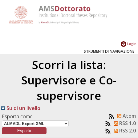
Login
STRUMENTI DI NAVIGAZIONE
Scorri la lista:
Supervisore e Co-
supervisore
Su di un livello
Atom
Esporta come
RSS 1.0
RSS 2.0