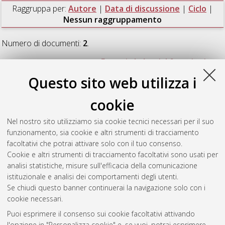
Raggruppa per:
Autore
|
Data di discussione
|
Ciclo
|
Nessun raggruppamento
Numero di documenti:
2
.
Esfahani, Hamideh
(2012)
Essays in Industrial Organization
,
[Dissertation thesis], Alma Mater Studiorum Università di
Questo sito web utilizza i
Bologna. Dottorato di ricerca in
Economia
, 24 Ciclo. DOI
10.6092/unibo/amsdottorato/5097.
cookie
Fadaee, Mehdi
(2012)
Essays in Environmental Economics
,
Nel nostro sito utilizziamo sia cookie tecnici necessari per il suo
[Dissertation thesis], Alma Mater Studiorum Università di
funzionamento, sia cookie e altri strumenti di tracciamento
Bologna. Dottorato di ricerca in
Economia
, 24 Ciclo. DOI
facoltativi che potrai attivare solo con il tuo consenso.
10.6092/unibo/amsdottorato/5095.
Cookie e altri strumenti di tracciamento facoltativi sono usati per
analisi statistiche, misure sull'efficacia della comunicazione
Questa lista e' stata generata il
Fri Aug 7 20:44:55 2026 CEST
.
istituzionale e analisi dei comportamenti degli utenti.
Se chiudi questo banner continuerai la navigazione solo con i
cookie necessari.
Atom
Puoi esprimere il consenso sui cookie facoltativi attivando
Rss 1.0
l'opzione in "Personalizza cookie" e, se vuoi, potrai esprimere