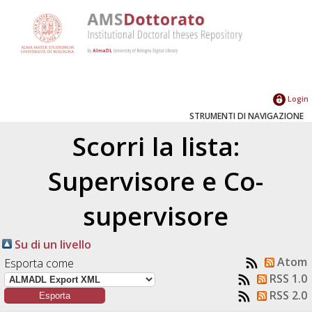
Login
STRUMENTI DI NAVIGAZIONE
Scorri la lista:
Supervisore e Co-
supervisore
Su di un livello
Atom
Esporta come
RSS 1.0
RSS 2.0