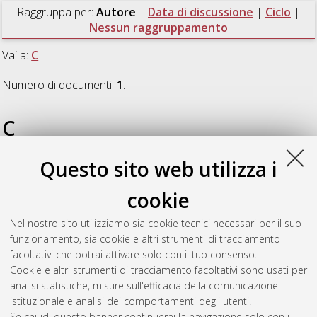
Raggruppa per:
Autore
|
Data di discussione
|
Ciclo
|
Nessun raggruppamento
Vai a:
C
Numero di documenti:
1
.
C
Questo sito web utilizza i
Cumoli, Flavia
(2009)
Periferie e mondi operai: immigrazione,
spazi sociali e ambiti culturali negli anni '50
, [Dissertation
cookie
thesis], Alma Mater Studiorum Università di Bologna.
Dottorato di ricerca in
Storia d'Europa: identità collettive,
Nel nostro sito utilizziamo sia cookie tecnici necessari per il suo
cittadinanza e territorio (Età moderna e contemporanea)
, 21
funzionamento, sia cookie e altri strumenti di tracciamento
Ciclo.
facoltativi che potrai attivare solo con il tuo consenso.
Cookie e altri strumenti di tracciamento facoltativi sono usati per
Questa lista e' stata generata il
Thu Aug 6 20:46:36 2026
analisi statistiche, misure sull'efficacia della comunicazione
CEST
.
istituzionale e analisi dei comportamenti degli utenti.
Se chiudi questo banner continuerai la navigazione solo con i