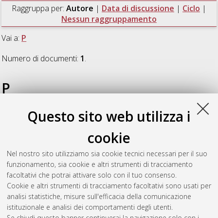
Raggruppa per:
Autore
|
Data di discussione
|
Ciclo
|
Nessun raggruppamento
Vai a:
P
Numero di documenti:
1
.
P
Questo sito web utilizza i
Petrucci, Maila
(2024)
Development of an in silico trial for the
risk analysis of new hip replacement designs: predicting the risk
cookie
of intraoperative fracture
, [Dissertation thesis], Alma Mater
Studiorum Università di Bologna. Dottorato di ricerca in
Nel nostro sito utilizziamo sia cookie tecnici necessari per il suo
Scienze e tecnologie della salute
, 36 Ciclo. DOI
funzionamento, sia cookie e altri strumenti di tracciamento
10.48676/unibo/amsdottorato/11369.
facoltativi che potrai attivare solo con il tuo consenso.
Cookie e altri strumenti di tracciamento facoltativi sono usati per
Questa lista e' stata generata il
Sat Aug 8 20:46:43 2026
analisi statistiche, misure sull'efficacia della comunicazione
CEST
.
istituzionale e analisi dei comportamenti degli utenti.
Se chiudi questo banner continuerai la navigazione solo con i