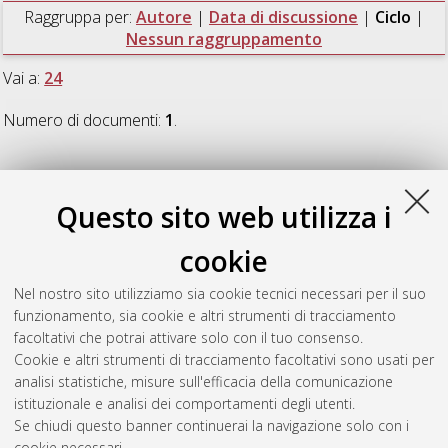
Raggruppa per:
Autore
|
Data di discussione
|
Ciclo
|
Nessun raggruppamento
Vai a:
24
Numero di documenti:
1
.
24
Questo sito web utilizza i
Luisi, Maria
(2012)
Il repertorio italiano del Ms Gr. Rés. Vm7
cookie
676 della Biblioteca Nazionale di Parigi
, [Dissertation thesis],
Alma Mater Studiorum Università di Bologna. Dottorato di
Nel nostro sito utilizziamo sia cookie tecnici necessari per il suo
ricerca in
Musicologia e beni musicali
, 24 Ciclo. DOI
funzionamento, sia cookie e altri strumenti di tracciamento
10.6092/unibo/amsdottorato/5085.
facoltativi che potrai attivare solo con il tuo consenso.
Cookie e altri strumenti di tracciamento facoltativi sono usati per
Questa lista e' stata generata il
Thu Aug 6 20:47:58 2026
analisi statistiche, misure sull'efficacia della comunicazione
CEST
.
istituzionale e analisi dei comportamenti degli utenti.
Se chiudi questo banner continuerai la navigazione solo con i
cookie necessari.