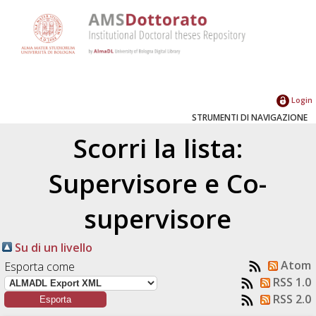
Login
STRUMENTI DI NAVIGAZIONE
Scorri la lista:
Supervisore e Co-
supervisore
Su di un livello
Atom
Esporta come
RSS 1.0
RSS 2.0