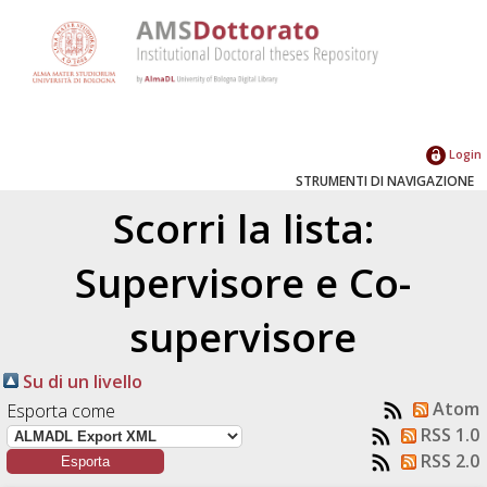
Login
STRUMENTI DI NAVIGAZIONE
Scorri la lista:
Supervisore e Co-
supervisore
Su di un livello
Atom
Esporta come
RSS 1.0
RSS 2.0