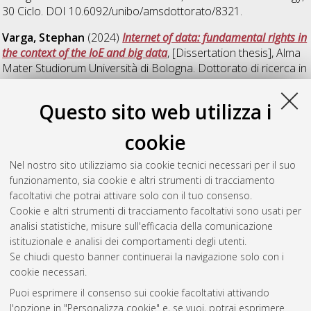
30 Ciclo. DOI 10.6092/unibo/amsdottorato/8321.
Varga, Stephan
(2024)
Internet of data: fundamental rights in
the context of the IoE and big data
, [Dissertation thesis], Alma
Mater Studiorum Università di Bologna. Dottorato di ricerca in
Law, science and technology
, 35 Ciclo. DOI
10.48676/unibo/amsdottorato/11399.
Questo sito web utilizza i
Xu, Cong
(2016)
Toward An Optimal DRM Regulatory Model in
cookie
China: An Analysis of the U.S, Europe and China
, [Dissertation
thesis], Alma Mater Studiorum Università di Bologna.
Nel nostro sito utilizziamo sia cookie tecnici necessari per il suo
Dottorato di ricerca in
Law, science and technology
, 28 Ciclo.
funzionamento, sia cookie e altri strumenti di tracciamento
DOI 10.6092/unibo/amsdottorato/7686.
facoltativi che potrai attivare solo con il tuo consenso.
Cookie e altri strumenti di tracciamento facoltativi sono usati per
Questa lista e' stata generata il
Thu Aug 6 20:46:59 2026
analisi statistiche, misure sull'efficacia della comunicazione
CEST
.
istituzionale e analisi dei comportamenti degli utenti.
Se chiudi questo banner continuerai la navigazione solo con i
cookie necessari.
Atom
Puoi esprimere il consenso sui cookie facoltativi attivando
Rss 1.0
l'opzione in "Personalizza cookie" e, se vuoi, potrai esprimere