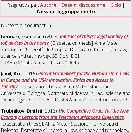
Raggruppa per:
Autore
|
Data di discussione
|
Ciclo
|
Nessun raggruppamento
Numero di documenti:
5
.
Gennari, Francesca
(2023)
Internet of things: legal liability of
IoE devices in the home
, [Dissertation thesis], Alma Mater
Studiorum Università di Bologna. Dottorato di ricerca in
Law,
science and technology
, 35 Ciclo. DOI
10.48676/unibo/amsdottorato/10645.
Jamil, Arif
(2016)
Patent Framework for the Human Stem Cells
in Europe and the USA: Innovation, Ethics and Access to
Therapy
, [Dissertation thesis], Alma Mater Studiorum
Università di Bologna. Dottorato di ricerca in
Law, science and
technology
, 28 Ciclo. DOI 10.6092/unibo/amsdottorato/7739.
Trubnikov, Dmitrii
(2018)
The Competitive Order for the New
Economy: Lessons from the Telecommunications Experience
,
[Dissertation thesis], Alma Mater Studiorum Università di
Bologna. Dottorato di ricerca in
Law, science and technology
,