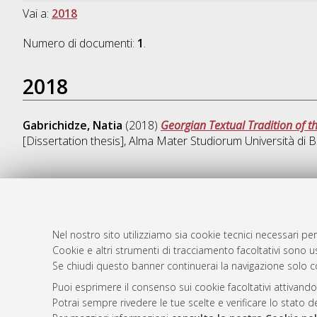
Vai a:
2018
Numero di documenti:
1
.
2018
Gabrichidze, Natia
(2018)
Georgian Textual Tradition of t
[Dissertation thesis], Alma Mater Studiorum Università di B
AMS Dotto
Atom
ISSN: 2038
Nel nostro sito utilizziamo sia cookie tecnici necessari per
Rss 1.0
Cookie e altri strumenti di tracciamento facoltativi sono us
Servizio i
Se chiudi questo banner continuerai la navigazione solo c
Rss 2.0
Impostazio
Informativa
Puoi esprimere il consenso sui cookie facoltativi attivando
Potrai sempre rivedere le tue scelte e verificare lo stato 
Condizioni 