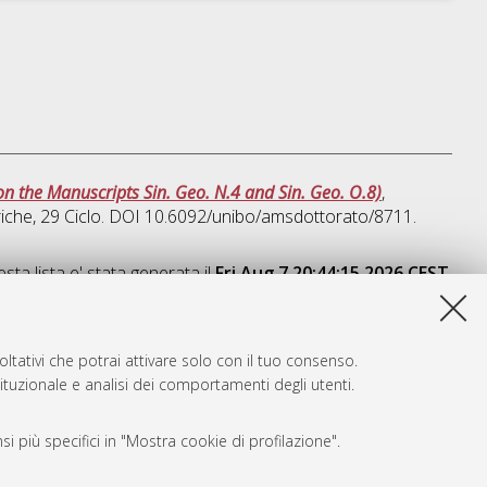
n the Manuscripts Sin. Geo. N.4 and Sin. Geo. O.8)
,
riche
, 29 Ciclo. DOI 10.6092/unibo/amsdottorato/8711.
sta lista e' stata generata il
Fri Aug 7 20:44:15 2026 CEST
.
ltativi che potrai attivare solo con il tuo consenso.
tituzionale e analisi dei comportamenti degli utenti.
i più specifici in "Mostra cookie di profilazione".