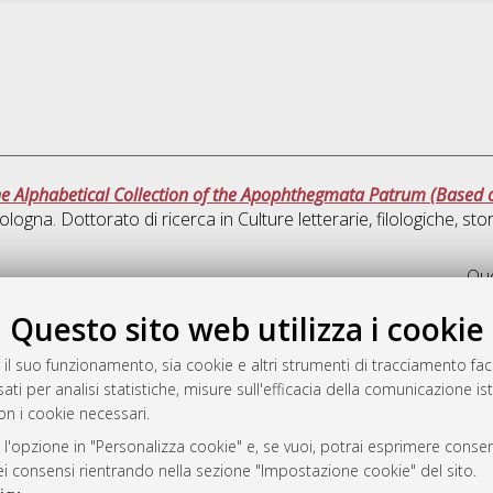
he Alphabetical Collection of the Apophthegmata Patrum (Based o
ologna. Dottorato di ricerca in
Culture letterarie, filologiche, sto
Que
Questo sito web utilizza i cookie
rato
-7946
 il suo funzionamento, sia cookie e altri strumenti di tracciamento faco
ati per analisi statistiche, misure sull'efficacia della comunicazione is
mplementato e gestito da
AlmaDL
on i cookie necessari.
ni Cookie
 sulla privacy
 l'opzione in "Personalizza cookie" e, se vuoi, potrai esprimere consens
dei consensi rientrando nella sezione "Impostazione cookie" del sito.
d’uso del sito