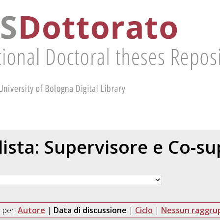
 lista: Supervisore e Co-s
 per:
Autore
|
Data di discussione
|
Ciclo
|
Nessun raggr