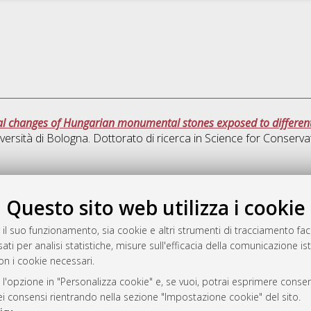
l changes of Hungarian monumental stones exposed to different c
versità di Bologna. Dottorato di ricerca in
Science for Conserv
Quest
Questo sito web utilizza i cookie
rato
 il suo funzionamento, sia cookie e altri strumenti di tracciamento faco
-7946
ati per analisi statistiche, misure sull'efficacia della comunicazione is
on i cookie necessari.
mplementato e gestito da
AlmaDL
ni Cookie
 l'opzione in "Personalizza cookie" e, se vuoi, potrai esprimere consens
 sulla privacy
dei consensi rientrando nella sezione "Impostazione cookie" del sito.