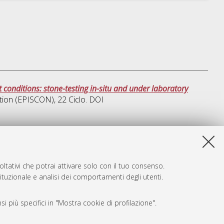
onditions: stone-testing in-situ and under laboratory
ation (EPISCON)
, 22 Ciclo. DOI
a lista e' stata generata il
Thu Aug 6 20:48:32 2026 CEST
.
ltativi che potrai attivare solo con il tuo consenso.
tituzionale e analisi dei comportamenti degli utenti.
i più specifici in "Mostra cookie di profilazione".