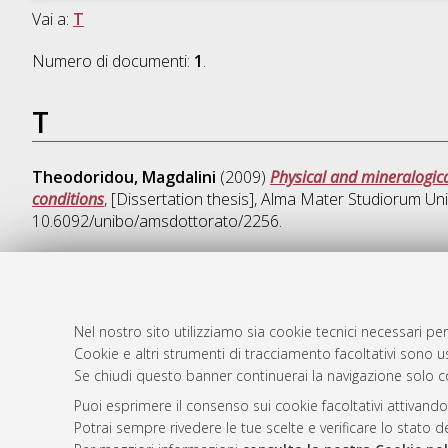
Vai a:
T
Numero di documenti:
1
.
T
Theodoridou, Magdalini
(2009)
Physical and mineralogica
conditions
, [Dissertation thesis], Alma Mater Studiorum Uni
10.6092/unibo/amsdottorato/2256.
AMS Dotto
Atom
Nel nostro sito utilizziamo sia cookie tecnici necessari per
ISSN: 2038
Cookie e altri strumenti di tracciamento facoltativi sono us
Rss 1.0
Se chiudi questo banner continuerai la navigazione solo c
Servizio i
Rss 2.0
Impostazio
Puoi esprimere il consenso sui cookie facoltativi attivando
Informativa
Potrai sempre rivedere le tue scelte e verificare lo stato 