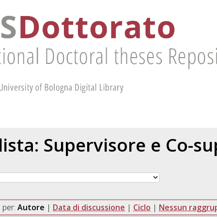
 lista: Supervisore e Co-s
 per:
Autore
|
Data di discussione
|
Ciclo
|
Nessun raggr