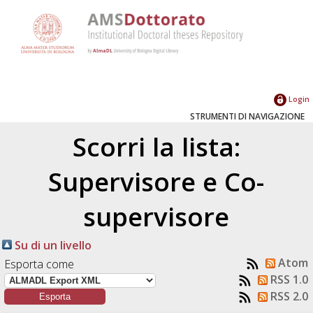
Login
STRUMENTI DI NAVIGAZIONE
Scorri la lista:
Supervisore e Co-
supervisore
Su di un livello
Atom
Esporta come
RSS 1.0
RSS 2.0