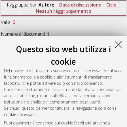
Raggruppa per:
Autore
|
Data di discussione
|
Ciclo
|
Nessun raggruppamento
Vai a:
G
Numero di documenti:
1
.
Questo sito web utilizza i
G
cookie
Gargiulo, Gaetano
(2010)
Portable bio-signals devices for
Nel nostro sito utilizziamo sia cookie tecnici necessari per il suo
brain computer interface and long-term patient monitoring
,
funzionamento, sia cookie e altri strumenti di tracciamento
[Dissertation thesis], Alma Mater Studiorum Università di
facoltativi che potrai attivare solo con il tuo consenso.
Bologna. Dottorato di ricerca in
Bioingegneria
, 22 Ciclo.
Cookie e altri strumenti di tracciamento facoltativi sono usati per
analisi statistiche, misure sull'efficacia della comunicazione
Questa lista e' stata generata il
Fri Aug 7 20:43:31 2026 CEST
.
istituzionale e analisi dei comportamenti degli utenti.
Se chiudi questo banner continuerai la navigazione solo con i
cookie necessari.
Atom
Puoi esprimere il consenso sui cookie facoltativi attivando
Rss 1.0