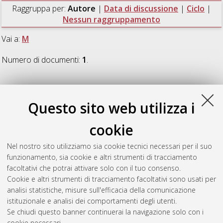
Raggruppa per:
Autore
|
Data di discussione
|
Ciclo
|
Nessun raggruppamento
Vai a:
M
Numero di documenti:
1
.
M
Questo sito web utilizza i
Malfattore, Giovanni
(2025)
Measurement of (anti)helium
cookie
production in pp collisions with ALICE at the LHC
, [Dissertation
thesis], Alma Mater Studiorum Università di Bologna.
Nel nostro sito utilizziamo sia cookie tecnici necessari per il suo
Dottorato di ricerca in
Fisica
, 37 Ciclo. DOI
funzionamento, sia cookie e altri strumenti di tracciamento
10.48676/unibo/amsdottorato/12220.
facoltativi che potrai attivare solo con il tuo consenso.
Cookie e altri strumenti di tracciamento facoltativi sono usati per
Questa lista e' stata generata il
Thu Aug 6 20:47:42 2026
analisi statistiche, misure sull'efficacia della comunicazione
CEST
.
istituzionale e analisi dei comportamenti degli utenti.
Se chiudi questo banner continuerai la navigazione solo con i
cookie necessari.