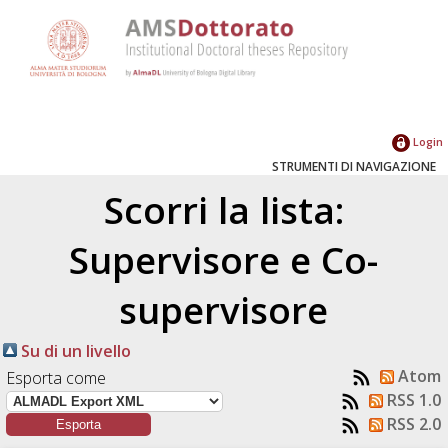
Login
STRUMENTI DI NAVIGAZIONE
Scorri la lista:
Supervisore e Co-
supervisore
Su di un livello
Atom
Esporta come
RSS 1.0
RSS 2.0