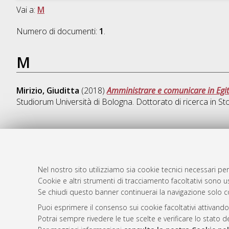
Vai a:
M
Numero di documenti:
1
.
M
Mirizio, Giuditta
(2018)
Amministrare e comunicare in Egitt
Studiorum Università di Bologna. Dottorato di ricerca in
Sto
AMS Dotto
Atom
ISSN: 2038
Nel nostro sito utilizziamo sia cookie tecnici necessari per
Rss 1.0
Cookie e altri strumenti di tracciamento facoltativi sono us
Servizio i
Se chiudi questo banner continuerai la navigazione solo c
Rss 2.0
Impostazio
Informativa
Puoi esprimere il consenso sui cookie facoltativi attivando
Potrai sempre rivedere le tue scelte e verificare lo stato 
Condizioni 