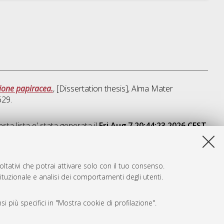
zione papiracea.
, [Dissertation thesis], Alma Mater
629.
sta lista e' stata generata il
Fri Aug 7 20:44:23 2026 CEST
.
ltativi che potrai attivare solo con il tuo consenso.
tituzionale e analisi dei comportamenti degli utenti.
i più specifici in "Mostra cookie di profilazione".