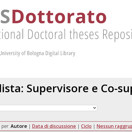
 lista: Supervisore e Co-s
 per:
Autore
|
Data di discussione
|
Ciclo
|
Nessun raggr