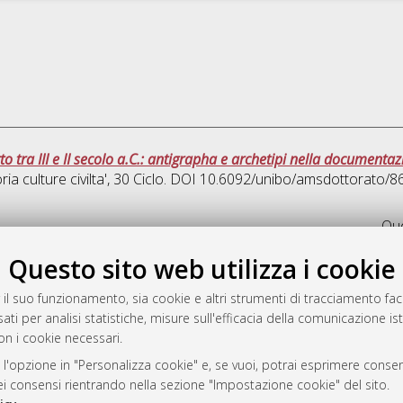
o tra III e II secolo a.C.: antigrapha e archetipi nella documenta
ria culture civilta'
, 30 Ciclo. DOI 10.6092/unibo/amsdottorato/8
Que
Questo sito web utilizza i cookie
rato
-7946
 il suo funzionamento, sia cookie e altri strumenti di tracciamento faco
ati per analisi statistiche, misure sull'efficacia della comunicazione is
mplementato e gestito da
AlmaDL
on i cookie necessari.
ni Cookie
 sulla privacy
 l'opzione in "Personalizza cookie" e, se vuoi, potrai esprimere consens
dei consensi rientrando nella sezione "Impostazione cookie" del sito.
d’uso del sito