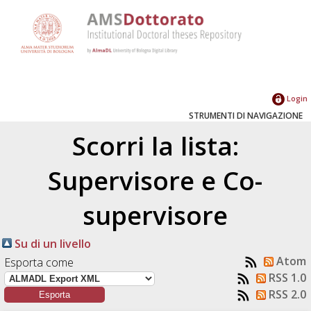
Login
STRUMENTI DI NAVIGAZIONE
Scorri la lista:
Supervisore e Co-
supervisore
Su di un livello
Atom
Esporta come
RSS 1.0
RSS 2.0