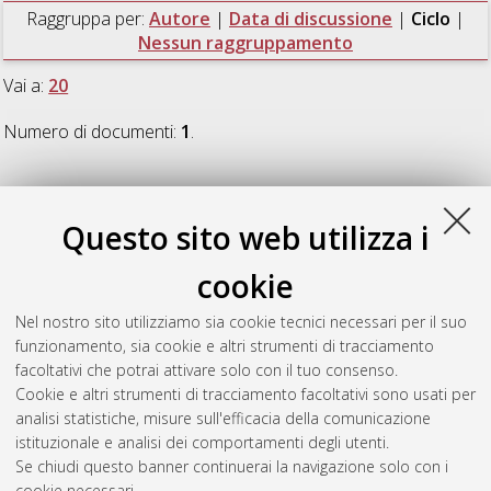
Raggruppa per:
Autore
|
Data di discussione
|
Ciclo
|
Nessun raggruppamento
Vai a:
20
Numero di documenti:
1
.
20
Questo sito web utilizza i
Paganelli, Davide
(2008)
Topological analysis of singularity
cookie
loci for serial and parallel manipulators
, [Dissertation thesis],
Alma Mater Studiorum Università di Bologna. Dottorato di
Nel nostro sito utilizziamo sia cookie tecnici necessari per il suo
ricerca in
Meccanica applicata
, 20 Ciclo. DOI
funzionamento, sia cookie e altri strumenti di tracciamento
10.6092/unibo/amsdottorato/954.
facoltativi che potrai attivare solo con il tuo consenso.
Cookie e altri strumenti di tracciamento facoltativi sono usati per
Questa lista e' stata generata il
Wed Aug 5 20:48:37 2026
analisi statistiche, misure sull'efficacia della comunicazione
CEST
.
istituzionale e analisi dei comportamenti degli utenti.
Se chiudi questo banner continuerai la navigazione solo con i
cookie necessari.