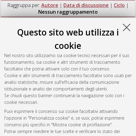
Raggruppa per:
Autore
|
Data di discussione
|
Ciclo
|
Nessun raggruppamento
Numero di documenti:
1
.
Questo sito web utilizza i
Mekonnen, Yitagele Terefe
(2025)
Identification of
cookie
microbiome tailored strategies to improve safety and
sustainability of the poultry food system
, [Dissertation thesis],
Nel nostro sito utilizziamo sia cookie tecnici necessari per il suo
Alma Mater Studiorum Università di Bologna. Dottorato di
funzionamento, sia cookie e altri strumenti di tracciamento
ricerca in
Scienze veterinarie
, 37 Ciclo.
facoltativi che potrai attivare solo con il tuo consenso.
Cookie e altri strumenti di tracciamento facoltativi sono usati per
Questa lista e' stata generata il
Thu Aug 6 20:46:59 2026
analisi statistiche, misure sull'efficacia della comunicazione
CEST
.
istituzionale e analisi dei comportamenti degli utenti.
Se chiudi questo banner continuerai la navigazione solo con i
cookie necessari.
Atom
Puoi esprimere il consenso sui cookie facoltativi attivando
Rss 1.0
l'opzione in "Personalizza cookie" e, se vuoi, potrai esprimere
consensi più specifici in "Mostra cookie di profilazione".
Rss 2.0
Potrai sempre rivedere le tue scelte e verificare lo stato dei