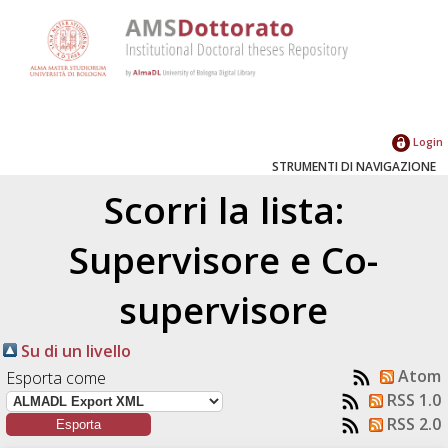
Login
STRUMENTI DI NAVIGAZIONE
Scorri la lista:
Supervisore e Co-
supervisore
Su di un livello
Atom
Esporta come
RSS 1.0
RSS 2.0