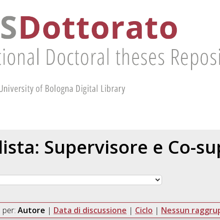
 lista: Supervisore e Co-s
 per:
Autore
|
Data di discussione
|
Ciclo
|
Nessun raggr