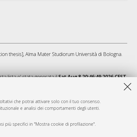
ation thesis], Alma Mater Studiorum Università di Bologna.
ta lista e' stata generata il
Sat Aug 8 20:46:49 2026 CEST
.
ltativi che potrai attivare solo con il tuo consenso.
tituzionale e analisi dei comportamenti degli utenti.
i più specifici in "Mostra cookie di profilazione".