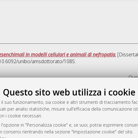
esenchimali in modelli cellulari e animali di nefropatia
, [Dissert
I 10.6092/unibo/amsdottorato/1085.
Ques
Questo sito web utilizza i cookie
rato
-7946
 il suo funzionamento, sia cookie e altri strumenti di tracciamento faco
ati per analisi statistiche, misure sull'efficacia della comunicazione is
mplementato e gestito da
AlmaDL
on i cookie necessari.
ni Cookie
 sulla privacy
 l'opzione in "Personalizza cookie" e, se vuoi, potrai esprimere consens
dei consensi rientrando nella sezione "Impostazione cookie" del sito.
d’uso del sito