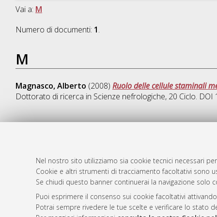
Vai a:
M
Numero di documenti:
1
.
M
Magnasco, Alberto
(2008)
Ruolo delle cellule staminali m
Dottorato di ricerca in
Scienze nefrologiche
, 20 Ciclo. DO
AMS Dotto
Atom
ISSN: 2038
Nel nostro sito utilizziamo sia cookie tecnici necessari per
Rss 1.0
Cookie e altri strumenti di tracciamento facoltativi sono us
Servizio i
Se chiudi questo banner continuerai la navigazione solo c
Rss 2.0
Impostazio
Informativa
Puoi esprimere il consenso sui cookie facoltativi attivando
Potrai sempre rivedere le tue scelte e verificare lo stato 
Condizioni 