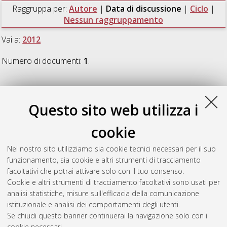
Raggruppa per:
Autore
|
Data di discussione
|
Ciclo
|
Nessun raggruppamento
Vai a:
2012
Numero di documenti:
1
.
2012
Questo sito web utilizza i
Baiocco, Giorgio
(2012)
Towards a Reconstruction of Thermal
cookie
Properties of Light Nuclei from Fusion - Evaporation reactions
,
[Dissertation thesis], Alma Mater Studiorum Università di
Nel nostro sito utilizziamo sia cookie tecnici necessari per il suo
Bologna. Dottorato di ricerca in
Fisica
, 24 Ciclo. DOI
funzionamento, sia cookie e altri strumenti di tracciamento
10.6092/unibo/amsdottorato/4295.
facoltativi che potrai attivare solo con il tuo consenso.
Cookie e altri strumenti di tracciamento facoltativi sono usati per
Questa lista e' stata generata il
Thu Aug 6 20:43:59 2026
analisi statistiche, misure sull'efficacia della comunicazione
CEST
.
istituzionale e analisi dei comportamenti degli utenti.
Se chiudi questo banner continuerai la navigazione solo con i
cookie necessari.