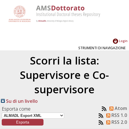
Login
STRUMENTI DI NAVIGAZIONE
Scorri la lista:
Supervisore e Co-
supervisore
Su di un livello
Atom
Esporta come
RSS 1.0
RSS 2.0