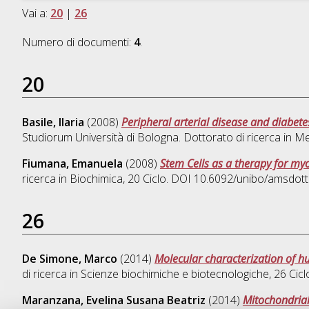
Vai a:
20
|
26
Numero di documenti:
4
.
20
Basile, Ilaria
(2008)
Peripheral arterial disease and diabetes
Studiorum Università di Bologna. Dottorato di ricerca in
Met
Fiumana, Emanuela
(2008)
Stem Cells as a therapy for my
ricerca in
Biochimica
, 20 Ciclo. DOI 10.6092/unibo/amsdot
26
De Simone, Marco
(2014)
Molecular characterization of h
di ricerca in
Scienze biochimiche e biotecnologiche
, 26 Ci
Maranzana, Evelina Susana Beatriz
(2014)
Mitochondrial