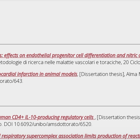
: effects on endothelial progenitor cell differentiation and nitri
odologie di ricerca nelle malattie vascolari e toraciche
, 20 Cic
ocardial infarction in animal models
, [Dissertation thesis], Alm
torato/643.
uman CD4+ IL-10-producing regulatory cells
, [Dissertation thes
clo. DOI 10.6092/unibo/amsdottorato/6520.
 respiratory supercomplex association limits production of reac