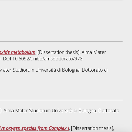
c oxide metabolism
, [Dissertation thesis], Alma Mater
lo. DOI 10.6092/unibo/amsdottorato/978.
a Mater Studiorum Università di Bologna. Dottorato di
is], Alma Mater Studiorum Università di Bologna. Dottorato
tive oxygen species from Complex I
, [Dissertation thesis],