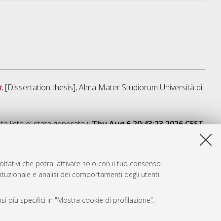
a
, [Dissertation thesis], Alma Mater Studiorum Università di
a lista e' stata generata il
Thu Aug 6 20:43:23 2026 CEST
.
ltativi che potrai attivare solo con il tuo consenso.
tituzionale e analisi dei comportamenti degli utenti.
i più specifici in "Mostra cookie di profilazione".