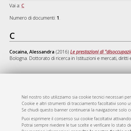
Vai a:
C
Numero di documenti:
1
.
C
Cocaina, Alessandra
(2016)
Le prestazioni di "disoccupaz
Bologna. Dottorato di ricerca in
Istituzioni e mercati, diritti 
AMS Dotto
Atom
ISSN: 2038
Nel nostro sito utilizziamo sia cookie tecnici necessari per
Rss 1.0
Cookie e altri strumenti di tracciamento facoltativi sono us
Servizio i
Se chiudi questo banner continuerai la navigazione solo c
Rss 2.0
Impostazio
Informativa
Puoi esprimere il consenso sui cookie facoltativi attivando
Potrai sempre rivedere le tue scelte e verificare lo stato 
Condizioni 