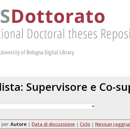
 lista: Supervisore e Co-s
 per:
Autore
|
Data di discussione
|
Ciclo
|
Nessun raggr