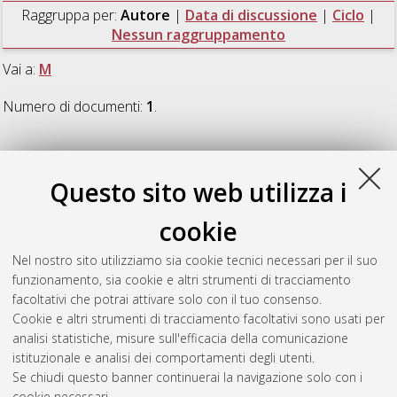
Raggruppa per:
Autore
|
Data di discussione
|
Ciclo
|
Nessun raggruppamento
Vai a:
M
Numero di documenti:
1
.
M
Questo sito web utilizza i
Mariani, Federica
(2020)
Design and characterization of
cookie
Electrochemical Sensors for Organic Bioelectronics
,
[Dissertation thesis], Alma Mater Studiorum Università di
Nel nostro sito utilizziamo sia cookie tecnici necessari per il suo
Bologna. Dottorato di ricerca in
Chimica
, 32 Ciclo. DOI
funzionamento, sia cookie e altri strumenti di tracciamento
10.48676/unibo/amsdottorato/9382.
facoltativi che potrai attivare solo con il tuo consenso.
Cookie e altri strumenti di tracciamento facoltativi sono usati per
Questa lista e' stata generata il
Wed Aug 5 20:44:42 2026
analisi statistiche, misure sull'efficacia della comunicazione
CEST
.
istituzionale e analisi dei comportamenti degli utenti.
Se chiudi questo banner continuerai la navigazione solo con i
cookie necessari.