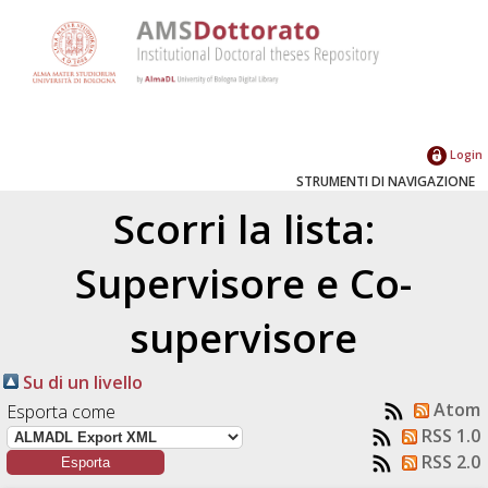
Login
STRUMENTI DI NAVIGAZIONE
Scorri la lista:
Supervisore e Co-
supervisore
Su di un livello
Atom
Esporta come
RSS 1.0
RSS 2.0