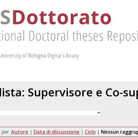
 lista: Supervisore e Co-s
 per:
Autore
|
Data di discussione
|
Ciclo
|
Nessun raggr