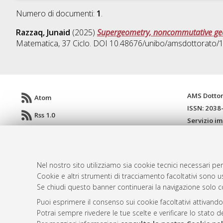
Numero di documenti:
1
.
Razzaq, Junaid
(2025)
Supergeometry, noncommutative geo
Matematica
, 37 Ciclo. DOI 10.48676/unibo/amsdottorato/
AMS Dotto
Atom
ISSN: 2038
Rss 1.0
Servizio i
Rss 2.0
Impostazio
Informativa
Condizioni 
Nel nostro sito utilizziamo sia cookie tecnici necessari per
Cookie e altri strumenti di tracciamento facoltativi sono us
Se chiudi questo banner continuerai la navigazione solo c
© ALMA MATER STUDIORUM - Università d
Puoi esprimere il consenso sui cookie facoltativi attivando
Potrai sempre rivedere le tue scelte e verificare lo stato 