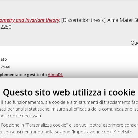
metry and invariant theory
, [Dissertation thesis], Alma Mater S
12250.
Que
rato
-7946
mplementato e gestito da
AlmaDL
ni Cookie
Questo sito web utilizza i cookie
 sulla privacy
d’uso del sito
 il suo funzionamento, sia cookie e altri strumenti di tracciamento faco
ati per analisi statistiche, misure sull'efficacia della comunicazione is
on i cookie necessari.
i Bologna, 2007-2026.
 l'opzione in "Personalizza cookie" e, se vuoi, potrai esprimere consens
dei consensi rientrando nella sezione "Impostazione cookie" del sito.