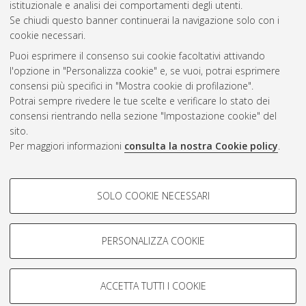
CEST
.
istituzionale e analisi dei comportamenti degli utenti.
Se chiudi questo banner continuerai la navigazione solo con i
cookie necessari.
Atom
Puoi esprimere il consenso sui cookie facoltativi attivando
Rss 1.0
l'opzione in "Personalizza cookie" e, se vuoi, potrai esprimere
consensi più specifici in "Mostra cookie di profilazione".
Rss 2.0
Potrai sempre rivedere le tue scelte e verificare lo stato dei
consensi rientrando nella sezione "Impostazione cookie" del
AMS Dottorato
sito.
Per maggiori informazioni
consulta la nostra Cookie policy
.
ISSN: 2038-7946
Servizio implementato e gestito da
AlmaDL
Impostazioni Cookie
COOKIE DI PROFILAZIONE -
SOLO COOKIE NECESSARI
Informativa sulla privacy
FACOLTATIVI
Condizioni d’uso del sito
Si tratta di cookie utilizzati per analizzare le caratteristiche della
navigazione degli utenti, creare profili in base al loro comportamento
PERSONALIZZA COOKIE
sul sito, per analisi di marketing.
Mostra cookie di profilazione
ACCETTA TUTTI I COOKIE
Google/Youtube Video
© ALMA MATER STUDIORUM - Università di Bologna, 2007-2026.
COOKIE TECNICI - NECESSARI