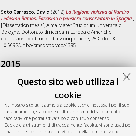
Soto Carrasco, David
(2012)
La Ragione violenta di Ramiro
Ledesma Ramos. Fascismo e pensiero conservatore in Spagna
,
[Dissertation thesis], Alma Mater Studiorum Università di
Bologna. Dottorato di ricerca in
Europa e Americhe:
costituzioni, dottrine e istituzioni politiche
, 25 Ciclo. DOI
10.6092/unibo/amsdottorato/4385.
2015
Questo sito web utilizza i
Atymtayeva, Zhazira
(2015)
La cooperazione dell'UE nella
creazione di uno spazio sicuro nella globalizzazione come
cookie
possibile modello per la regione dell'Asia Centrale
,
[Dissertation thesis], Alma Mater Studiorum Università di
Nel nostro sito utilizziamo sia cookie tecnici necessari per il suo
Bologna. Dottorato di ricerca in
Politica, istituzioni, storia
, 27
funzionamento, sia cookie e altri strumenti di tracciamento
Ciclo. DOI 10.6092/unibo/amsdottorato/7086.
facoltativi che potrai attivare solo con il tuo consenso.
Cookie e altri strumenti di tracciamento facoltativi sono usati per
Questa lista e' stata generata il
Sat Aug 8 20:44:48 2026
analisi statistiche, misure sull'efficacia della comunicazione