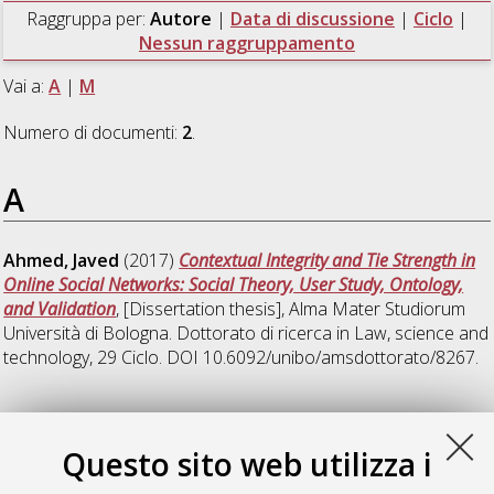
Raggruppa per:
Autore
|
Data di discussione
|
Ciclo
|
Nessun raggruppamento
Vai a:
A
|
M
Numero di documenti:
2
.
A
Ahmed, Javed
(2017)
Contextual Integrity and Tie Strength in
Online Social Networks: Social Theory, User Study, Ontology,
and Validation
, [Dissertation thesis], Alma Mater Studiorum
Università di Bologna. Dottorato di ricerca in
Law, science and
technology
, 29 Ciclo. DOI 10.6092/unibo/amsdottorato/8267.
M
Questo sito web utilizza i
Malerba, Alessandra
(2017)
Interpretive Interactions among