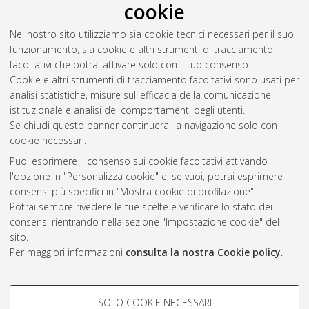
cookie
Legal Systems and Argumentation Schemes
, [Dissertation
thesis], Alma Mater Studiorum Università di Bologna.
Nel nostro sito utilizziamo sia cookie tecnici necessari per il suo
Dottorato di ricerca in
Law, science and technology
, 29 Ciclo.
funzionamento, sia cookie e altri strumenti di tracciamento
DOI 10.6092/unibo/amsdottorato/8204.
facoltativi che potrai attivare solo con il tuo consenso.
Cookie e altri strumenti di tracciamento facoltativi sono usati per
Questa lista e' stata generata il
Thu Aug 6 20:48:26 2026
analisi statistiche, misure sull'efficacia della comunicazione
CEST
.
istituzionale e analisi dei comportamenti degli utenti.
Se chiudi questo banner continuerai la navigazione solo con i
cookie necessari.
Atom
Puoi esprimere il consenso sui cookie facoltativi attivando
Rss 1.0
l'opzione in "Personalizza cookie" e, se vuoi, potrai esprimere
consensi più specifici in "Mostra cookie di profilazione".
Rss 2.0
Potrai sempre rivedere le tue scelte e verificare lo stato dei
consensi rientrando nella sezione "Impostazione cookie" del
sito.
AMS Dottorato
Per maggiori informazioni
consulta la nostra Cookie policy
.
ISSN: 2038-7946
Servizio implementato e gestito da
AlmaDL
Impostazioni Cookie
COOKIE DI PROFILAZIONE -
SOLO COOKIE NECESSARI
Informativa sulla privacy
FACOLTATIVI