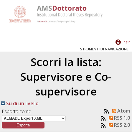
Login
STRUMENTI DI NAVIGAZIONE
Scorri la lista:
Supervisore e Co-
supervisore
Su di un livello
Atom
Esporta come
RSS 1.0
RSS 2.0