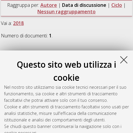
Raggruppa per:
Autore
|
Data di discussione
|
Ciclo
|
Nessun raggruppamento
Vai a:
2018
Numero di documenti:
1
.
2018
Questo sito web utilizza i
Villani, Susanna
(2018)
The concept of solidarity within EU
cookie
disaster response law: a legal assessment
, [Dissertation
thesis], Alma Mater Studiorum Università di Bologna.
Nel nostro sito utilizziamo sia cookie tecnici necessari per il suo
Dottorato di ricerca in
Diritto europeo
, 30 Ciclo. DOI
funzionamento, sia cookie e altri strumenti di tracciamento
10.6092/unibo/amsdottorato/8421.
facoltativi che potrai attivare solo con il tuo consenso.
Cookie e altri strumenti di tracciamento facoltativi sono usati per
Questa lista e' stata generata il
Thu Aug 6 20:48:13 2026
analisi statistiche, misure sull'efficacia della comunicazione
CEST
.
istituzionale e analisi dei comportamenti degli utenti.
Se chiudi questo banner continuerai la navigazione solo con i
cookie necessari.