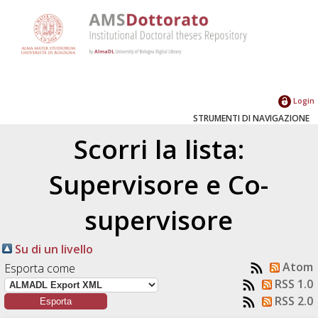
Login
STRUMENTI DI NAVIGAZIONE
Scorri la lista:
Supervisore e Co-
supervisore
Su di un livello
Atom
Esporta come
RSS 1.0
RSS 2.0