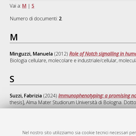
Vai a:
M
|
S
Numero di documenti:
2
.
M
Minguzzi, Manuela
(2012)
Role of Notch signalling in hu
Biologia cellulare, molecolare e industriale/cellular, molecula
S
Suzzi, Fabrizia
(2024)
Immunophenotyping: a promising non
thesis], Alma Mater Studiorum Università di Bologna. Dotto
Nel nostro sito utilizziamo sia cookie tecnici necessari per
AMS Dotto
Atom