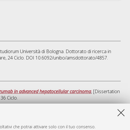
Studiorum Università di Bologna. Dottorato di ricerca in
are
, 24 Ciclo. DOI 10.6092/unibo/amsdottorato/4857.
izumab in advanced hepatocellular carcinoma
, [Dissertation
, 36 Ciclo.
a lista e' stata generata il
Thu Aug 6 20:43:59 2026 CEST
.
ltativi che potrai attivare solo con il tuo consenso.