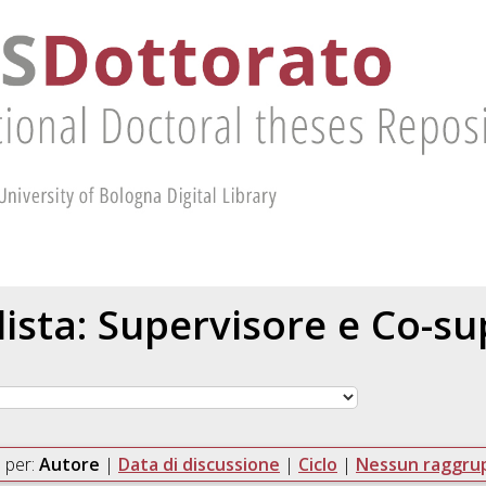
 lista: Supervisore e Co-s
 per:
Autore
|
Data di discussione
|
Ciclo
|
Nessun raggr