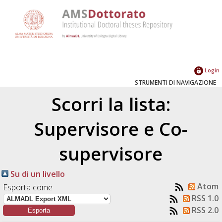
Login
STRUMENTI DI NAVIGAZIONE
Scorri la lista:
Supervisore e Co-
supervisore
Su di un livello
Atom
Esporta come
RSS 1.0
RSS 2.0