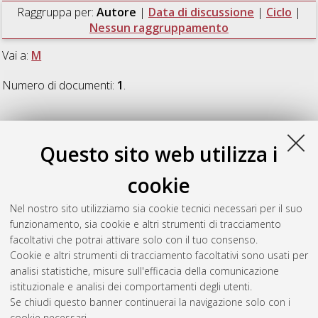
Raggruppa per:
Autore
|
Data di discussione
|
Ciclo
|
Nessun raggruppamento
Vai a:
M
Numero di documenti:
1
.
M
Questo sito web utilizza i
Molinari, Marta
(2012)
La città che cambia: la diffusione
cookie
urbana. Mobilità residenziale e stili di vita emergenti nel
Comune di Argelato (Bologna)
, [Dissertation thesis], Alma
Nel nostro sito utilizziamo sia cookie tecnici necessari per il suo
Mater Studiorum Università di Bologna. Dottorato di ricerca in
funzionamento, sia cookie e altri strumenti di tracciamento
Sociologia
, 24 Ciclo. DOI 10.6092/unibo/amsdottorato/4404.
facoltativi che potrai attivare solo con il tuo consenso.
Cookie e altri strumenti di tracciamento facoltativi sono usati per
Questa lista e' stata generata il
Sat Aug 8 20:44:02 2026
analisi statistiche, misure sull'efficacia della comunicazione
CEST
.
istituzionale e analisi dei comportamenti degli utenti.
Se chiudi questo banner continuerai la navigazione solo con i
cookie necessari.