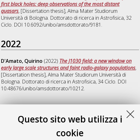
first black holes: deep observations of the most distant
quasars
, [Dissertation thesis], Alma Mater Studiorum
Università di Bologna. Dottorato di ricerca in
Astrofisica
, 32
Ciclo. DOI 10.6092/unibo/amsdottorato/9181.
2022
D'Amato, Quirino
(2022)
The J1030 field: a new window on
early large scale structures and faint radio-galaxy populations
,
[Dissertation thesis], Alma Mater Studiorum Università di
Bologna. Dottorato di ricerca in
Astrofisica
, 34 Ciclo. DOI
10.48676/unibo/amsdottorato/10212.
2025
Questo sito web utilizza i
Mazzolari, Giovanni
(2025)
Hidden supermassive black holes
cookie
in the deep universe
, [Dissertation thesis], Alma Mater
Studiorum Università di Bologna. Dottorato di ricerca in