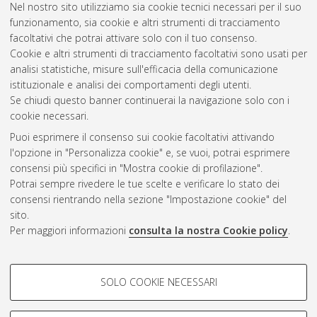
Nel nostro sito utilizziamo sia cookie tecnici necessari per il suo
Astrofisica
, 37 Ciclo. DOI
funzionamento, sia cookie e altri strumenti di tracciamento
10.48676/unibo/amsdottorato/12101.
facoltativi che potrai attivare solo con il tuo consenso.
Cookie e altri strumenti di tracciamento facoltativi sono usati per
Questa lista e' stata generata il
Sat Aug 8 20:47:56 2026
analisi statistiche, misure sull'efficacia della comunicazione
CEST
.
istituzionale e analisi dei comportamenti degli utenti.
Se chiudi questo banner continuerai la navigazione solo con i
cookie necessari.
Atom
Puoi esprimere il consenso sui cookie facoltativi attivando
Rss 1.0
l'opzione in "Personalizza cookie" e, se vuoi, potrai esprimere
consensi più specifici in "Mostra cookie di profilazione".
Rss 2.0
Potrai sempre rivedere le tue scelte e verificare lo stato dei
consensi rientrando nella sezione "Impostazione cookie" del
AMS Dottorato
sito.
Per maggiori informazioni
consulta la nostra Cookie policy
.
ISSN: 2038-7946
Servizio implementato e gestito da
AlmaDL
Impostazioni Cookie
COOKIE DI PROFILAZIONE -
SOLO COOKIE NECESSARI
Informativa sulla privacy
FACOLTATIVI
Condizioni d’uso del sito
Si tratta di cookie utilizzati per analizzare le caratteristiche della