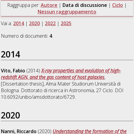
Raggruppa per:
Autore
|
Data di discussione
|
Ciclo
|
Nessun raggruppamento
Vai a:
2014
|
2020
|
2022
|
2025
Numero di documenti:
4
.
2014
Vito, Fabio
(2014)
X-ray properties and evolution of high-
redshift AGN, and the gas content of host galaxies
,
[Dissertation thesis], Alma Mater Studiorum Università di
Bologna. Dottorato di ricerca in
Astronomia
, 27 Ciclo. DOI
10.6092/unibo/amsdottorato/6729.
2020
Nanni, Riccardo
(2020)
Understanding the formation of the