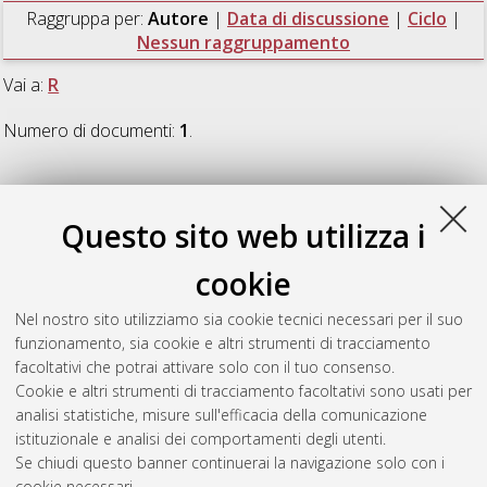
Raggruppa per:
Autore
|
Data di discussione
|
Ciclo
|
Nessun raggruppamento
Vai a:
R
Numero di documenti:
1
.
R
Questo sito web utilizza i
Ruani, Federica
(2025)
Light induced processes - from
cookie
supramolecular systems to photoanodes
, [Dissertation thesis],
Alma Mater Studiorum Università di Bologna. Dottorato di
Nel nostro sito utilizziamo sia cookie tecnici necessari per il suo
ricerca in
Chimica
, 37 Ciclo. DOI
funzionamento, sia cookie e altri strumenti di tracciamento
10.48676/unibo/amsdottorato/11765.
facoltativi che potrai attivare solo con il tuo consenso.
Cookie e altri strumenti di tracciamento facoltativi sono usati per
Questa lista e' stata generata il
Sat Aug 8 20:49:12 2026
analisi statistiche, misure sull'efficacia della comunicazione
CEST
.
istituzionale e analisi dei comportamenti degli utenti.
Se chiudi questo banner continuerai la navigazione solo con i
cookie necessari.