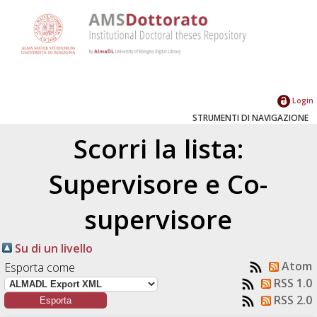
Login
STRUMENTI DI NAVIGAZIONE
Scorri la lista:
Supervisore e Co-
supervisore
Su di un livello
Atom
Esporta come
RSS 1.0
RSS 2.0