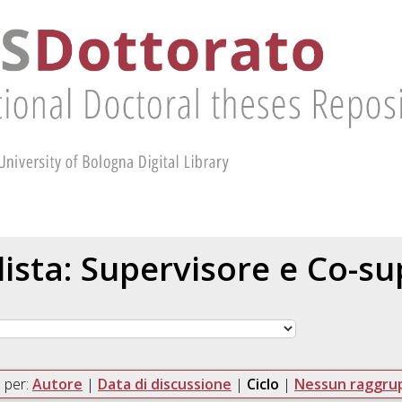
 lista: Supervisore e Co-s
 per:
Autore
|
Data di discussione
|
Ciclo
|
Nessun raggr