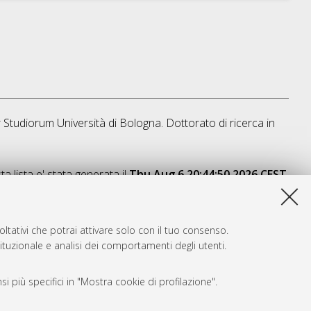
r Studiorum Università di Bologna. Dottorato di ricerca in
a lista e' stata generata il
Thu Aug 6 20:44:50 2026 CEST
.
ltativi che potrai attivare solo con il tuo consenso.
tituzionale e analisi dei comportamenti degli utenti.
i più specifici in "Mostra cookie di profilazione".