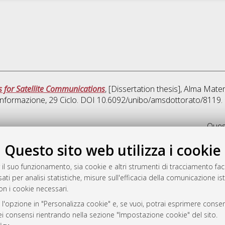
s for Satellite Communications
, [Dissertation thesis], Alma Mate
'informazione
, 29 Ciclo. DOI 10.6092/unibo/amsdottorato/8119.
Quest
Questo sito web utilizza i cookie
rato
-7946
 il suo funzionamento, sia cookie e altri strumenti di tracciamento faco
ati per analisi statistiche, misure sull'efficacia della comunicazione is
mplementato e gestito da
AlmaDL
on i cookie necessari.
ni Cookie
 sulla privacy
 l'opzione in "Personalizza cookie" e, se vuoi, potrai esprimere consens
dei consensi rientrando nella sezione "Impostazione cookie" del sito.
d’uso del sito