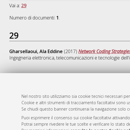
Vai a:
29
Numero di documenti:
1
.
29
Gharsellaoui, Ala Eddine
(2017)
Network Coding Strategie
Ingegneria elettronica, telecomunicazioni e tecnologie dell
AMS Dotto
Atom
ISSN: 2038
Nel nostro sito utilizziamo sia cookie tecnici necessari per
Rss 1.0
Cookie e altri strumenti di tracciamento facoltativi sono us
Servizio i
Se chiudi questo banner continuerai la navigazione solo c
Rss 2.0
Impostazio
Informativa
Puoi esprimere il consenso sui cookie facoltativi attivando
Potrai sempre rivedere le tue scelte e verificare lo stato 
Condizioni 