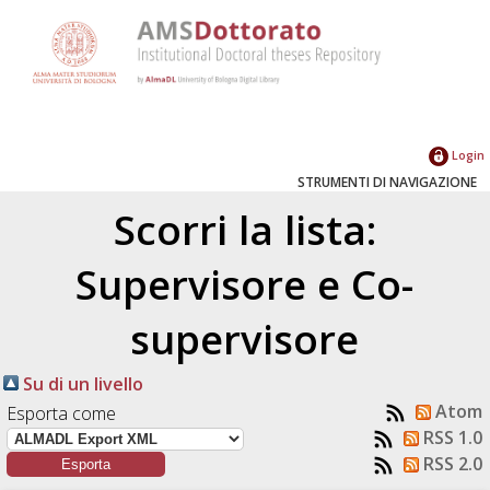
Login
STRUMENTI DI NAVIGAZIONE
Scorri la lista:
Supervisore e Co-
supervisore
Su di un livello
Atom
Esporta come
RSS 1.0
RSS 2.0