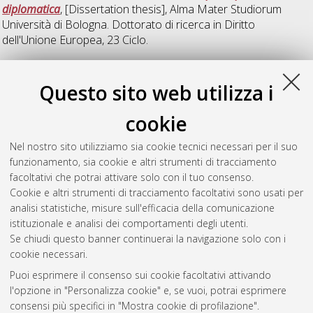
diplomatica
, [Dissertation thesis], Alma Mater Studiorum
Università di Bologna. Dottorato di ricerca in
Diritto
dell'Unione Europea
, 23 Ciclo.
27
Questo sito web utilizza i
cookie
Ambrosini, Elisa
(2016)
Il mercato europeo delle professioni
liberali e la protezione dei diritti fondamentali
, [Dissertation
Nel nostro sito utilizziamo sia cookie tecnici necessari per il suo
thesis], Alma Mater Studiorum Università di Bologna.
funzionamento, sia cookie e altri strumenti di tracciamento
Dottorato di ricerca in
Diritto europeo
, 27 Ciclo. DOI
facoltativi che potrai attivare solo con il tuo consenso.
10.6092/unibo/amsdottorato/7710.
Cookie e altri strumenti di tracciamento facoltativi sono usati per
analisi statistiche, misure sull'efficacia della comunicazione
Questa lista e' stata generata il
Fri Aug 7 20:44:06 2026 CEST
.
istituzionale e analisi dei comportamenti degli utenti.
Se chiudi questo banner continuerai la navigazione solo con i
cookie necessari.
Atom
Puoi esprimere il consenso sui cookie facoltativi attivando
Rss 1.0
l'opzione in "Personalizza cookie" e, se vuoi, potrai esprimere
consensi più specifici in "Mostra cookie di profilazione".
Rss 2.0