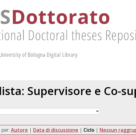
 lista: Supervisore e Co-s
 per:
Autore
|
Data di discussione
|
Ciclo
|
Nessun raggr