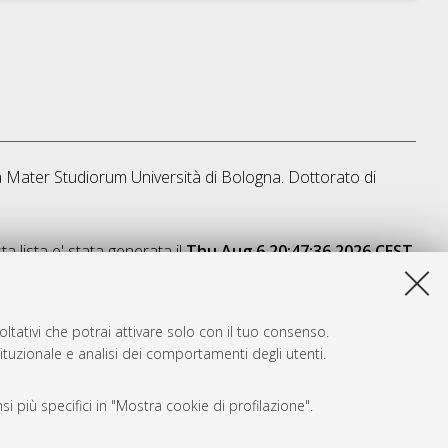
ma Mater Studiorum Università di Bologna. Dottorato di
a lista e' stata generata il
Thu Aug 6 20:47:36 2026 CEST
.
ltativi che potrai attivare solo con il tuo consenso.
tituzionale e analisi dei comportamenti degli utenti.
i più specifici in "Mostra cookie di profilazione".