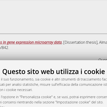
 in gene expression microarray data
, [Dissertation thesis], Al
o/842.
Quest
Questo sito web utilizza i cookie
rato
-7946
 il suo funzionamento, sia cookie e altri strumenti di tracciamento faco
ati per analisi statistiche, misure sull'efficacia della comunicazione is
mplementato e gestito da
AlmaDL
on i cookie necessari.
ni Cookie
 sulla privacy
 l'opzione in "Personalizza cookie" e, se vuoi, potrai esprimere consens
dei consensi rientrando nella sezione "Impostazione cookie" del sito.
d’uso del sito