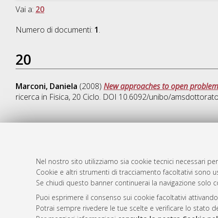
Vai a:
20
Numero di documenti:
1
.
20
Marconi, Daniela
(2008)
New approaches to open problems
ricerca in
Fisica
, 20 Ciclo. DOI 10.6092/unibo/amsdottorat
AMS Dotto
Atom
ISSN: 2038
Nel nostro sito utilizziamo sia cookie tecnici necessari per
Rss 1.0
Cookie e altri strumenti di tracciamento facoltativi sono us
Servizio i
Se chiudi questo banner continuerai la navigazione solo c
Rss 2.0
Impostazio
Informativa
Puoi esprimere il consenso sui cookie facoltativi attivando
Potrai sempre rivedere le tue scelte e verificare lo stato 
Condizioni 