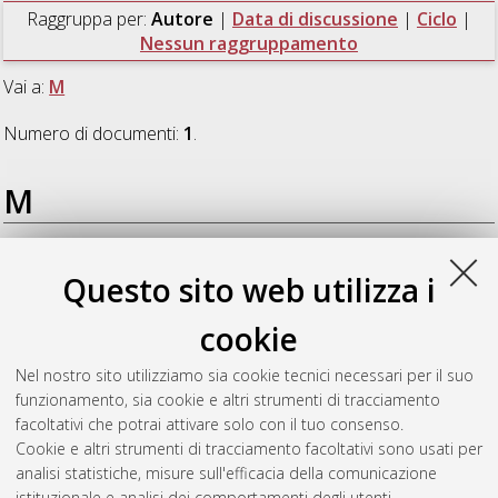
Raggruppa per:
Autore
|
Data di discussione
|
Ciclo
|
Nessun raggruppamento
Vai a:
M
Numero di documenti:
1
.
M
Marchesini, Barbara
(2020)
The role of fluids on strain
Questo sito web utilizza i
localization at the base of the seismogenic crust: a case study
from the Olkiluoto deep nuclear waste repository, southwestern
cookie
Finland
, [Dissertation thesis], Alma Mater Studiorum
Università di Bologna. Dottorato di ricerca in
Scienze della
Nel nostro sito utilizziamo sia cookie tecnici necessari per il suo
terra, della vita e dell'ambiente
, 32 Ciclo. DOI
funzionamento, sia cookie e altri strumenti di tracciamento
10.48676/unibo/amsdottorato/9262.
facoltativi che potrai attivare solo con il tuo consenso.
Cookie e altri strumenti di tracciamento facoltativi sono usati per
Questa lista e' stata generata il
Thu Aug 6 20:44:44 2026
analisi statistiche, misure sull'efficacia della comunicazione
CEST
.
istituzionale e analisi dei comportamenti degli utenti.