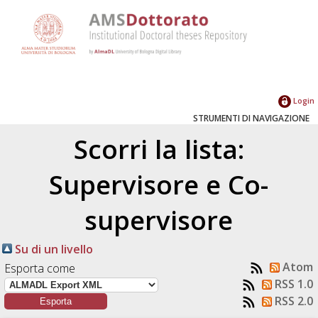
Login
STRUMENTI DI NAVIGAZIONE
Scorri la lista:
Supervisore e Co-
supervisore
Su di un livello
Atom
Esporta come
RSS 1.0
RSS 2.0