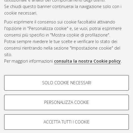
Se chiudi questo banner continuerai la navigazione solo con i
cookie necessari.
Atom
Puoi esprimere il consenso sui cookie facoltativi attivando
Rss 1.0
l'opzione in "Personalizza cookie" e, se vuoi, potrai esprimere
consensi più specifici in "Mostra cookie di profilazione".
Rss 2.0
Potrai sempre rivedere le tue scelte e verificare lo stato dei
consensi rientrando nella sezione "Impostazione cookie" del
sito.
AMS Dottorato
Per maggiori informazioni
consulta la nostra Cookie policy
.
ISSN: 2038-7946
Servizio implementato e gestito da
AlmaDL
COOKIE DI PROFILAZIONE -
Impostazioni Cookie
SOLO COOKIE NECESSARI
Informativa sulla privacy
FACOLTATIVI
Condizioni d’uso del sito
Si tratta di cookie utilizzati per analizzare le caratteristiche della
navigazione degli utenti, creare profili in base al loro comportamento
PERSONALIZZA COOKIE
sul sito, per analisi di marketing.
Mostra cookie di profilazione
ACCETTA TUTTI I COOKIE
Google/Youtube Video
© ALMA MATER STUDIORUM - Università di Bologna, 2007-2026.
COOKIE TECNICI - NECESSARI