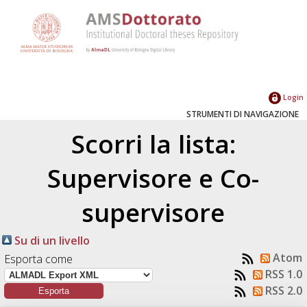
Login
STRUMENTI DI NAVIGAZIONE
Scorri la lista:
Supervisore e Co-
supervisore
Su di un livello
Atom
Esporta come
RSS 1.0
RSS 2.0