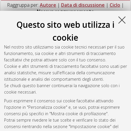
Raggruppa per:
Autore
|
Data di discussione
|
Ciclo
|
Nessun raggruppamento
Questo sito web utilizza i
Numero di documenti:
1
.
cookie
Japon Franco, Rafael
(2020)
The influence of Italian painting
in the Sevillian baroque school
, [Dissertation thesis], Alma
Nel nostro sito utilizziamo sia cookie tecnici necessari per il suo
Mater Studiorum Università di Bologna. Dottorato di ricerca in
funzionamento, sia cookie e altri strumenti di tracciamento
Arti visive, performative, mediali
, 34 Ciclo. DOI
facoltativi che potrai attivare solo con il tuo consenso.
10.48676/unibo/amsdottorato/9137.
Cookie e altri strumenti di tracciamento facoltativi sono usati per
analisi statistiche, misure sull'efficacia della comunicazione
Questa lista e' stata generata il
Fri Aug 7 20:46:09 2026 CEST
.
istituzionale e analisi dei comportamenti degli utenti.
Se chiudi questo banner continuerai la navigazione solo con i
cookie necessari.
Atom
Puoi esprimere il consenso sui cookie facoltativi attivando
Rss 1.0
l'opzione in "Personalizza cookie" e, se vuoi, potrai esprimere
consensi più specifici in "Mostra cookie di profilazione".
Rss 2.0
Potrai sempre rivedere le tue scelte e verificare lo stato dei
consensi rientrando nella sezione "Impostazione cookie" del