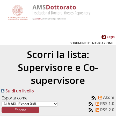
Login
STRUMENTI DI NAVIGAZIONE
Scorri la lista:
Supervisore e Co-
supervisore
Su di un livello
Atom
Esporta come
RSS 1.0
RSS 2.0