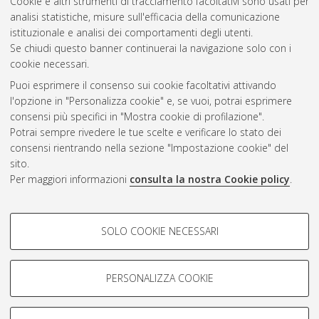
Cookie e altri strumenti di tracciamento facoltativi sono usati per
Questa lista e' stata generata il
Thu Aug 6 20:48:07 2026
analisi statistiche, misure sull'efficacia della comunicazione
CEST
.
istituzionale e analisi dei comportamenti degli utenti.
Se chiudi questo banner continuerai la navigazione solo con i
cookie necessari.
Atom
Puoi esprimere il consenso sui cookie facoltativi attivando
Rss 1.0
l'opzione in "Personalizza cookie" e, se vuoi, potrai esprimere
consensi più specifici in "Mostra cookie di profilazione".
Rss 2.0
Potrai sempre rivedere le tue scelte e verificare lo stato dei
consensi rientrando nella sezione "Impostazione cookie" del
AMS Dottorato
sito.
Per maggiori informazioni
consulta la nostra Cookie policy
.
ISSN: 2038-7946
Servizio implementato e gestito da
AlmaDL
Impostazioni Cookie
COOKIE DI PROFILAZIONE -
SOLO COOKIE NECESSARI
Informativa sulla privacy
FACOLTATIVI
Condizioni d’uso del sito
Si tratta di cookie utilizzati per analizzare le caratteristiche della
navigazione degli utenti, creare profili in base al loro comportamento
PERSONALIZZA COOKIE
sul sito, per analisi di marketing.
Mostra cookie di profilazione