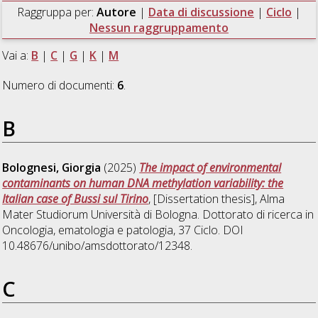
Raggruppa per:
Autore
|
Data di discussione
|
Ciclo
|
Nessun raggruppamento
Vai a:
B
|
C
|
G
|
K
|
M
Numero di documenti:
6
.
B
Bolognesi, Giorgia
(2025)
The impact of environmental
contaminants on human DNA methylation variability: the
Italian case of Bussi sul Tirino
, [Dissertation thesis], Alma
Mater Studiorum Università di Bologna. Dottorato di ricerca in
Oncologia, ematologia e patologia
, 37 Ciclo. DOI
10.48676/unibo/amsdottorato/12348.
C