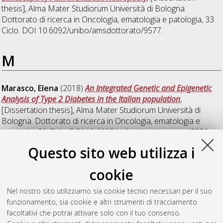
thesis], Alma Mater Studiorum Università di Bologna.
Dottorato di ricerca in
Oncologia, ematologia e patologia
, 33
Ciclo. DOI 10.6092/unibo/amsdottorato/9577.
M
Marasco, Elena
(2018)
An Integrated Genetic and Epigenetic
Analysis of Type 2 Diabetes in the Italian population
,
[Dissertation thesis], Alma Mater Studiorum Università di
Bologna. Dottorato di ricerca in
Oncologia, ematologia e
patologia
, 30 Ciclo. DOI 10.6092/unibo/amsdottorato/8350.
Questo sito web utilizza i
Milazzo, Maddalena
(2023)
Marcatori di eta biologica nella
malattia di Parkinson: risultati di un'analisi glicomica e
cookie
epigenomica
, [Dissertation thesis], Alma Mater Studiorum
Università di Bologna. Dottorato di ricerca in
Oncologia,
Nel nostro sito utilizziamo sia cookie tecnici necessari per il suo
ematologia e patologia
, 35 Ciclo. DOI
funzionamento, sia cookie e altri strumenti di tracciamento
10.48676/unibo/amsdottorato/10855.
facoltativi che potrai attivare solo con il tuo consenso.