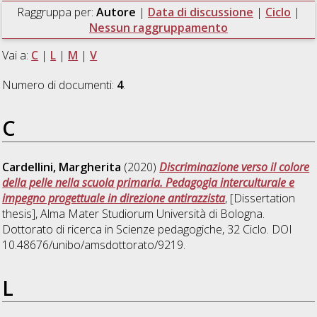
Raggruppa per:
Autore
|
Data di discussione
|
Ciclo
|
Nessun raggruppamento
Vai a:
C
|
L
|
M
|
V
Numero di documenti:
4
.
C
Cardellini, Margherita
(2020)
Discriminazione verso il colore
della pelle nella scuola primaria. Pedagogia interculturale e
impegno progettuale in direzione antirazzista
, [Dissertation
thesis], Alma Mater Studiorum Università di Bologna.
Dottorato di ricerca in
Scienze pedagogiche
, 32 Ciclo. DOI
10.48676/unibo/amsdottorato/9219.
L