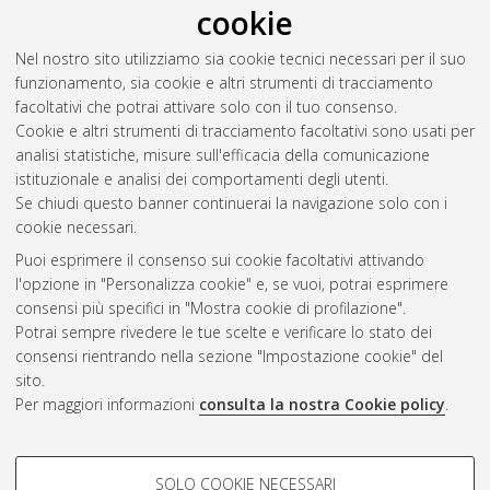
cookie
Pace. Presupposti teorici e percezioni nel sistema educativo
andaluso.
, [Dissertation thesis], Alma Mater Studiorum
Nel nostro sito utilizziamo sia cookie tecnici necessari per il suo
Università di Bologna. Dottorato di ricerca in
Scienze
funzionamento, sia cookie e altri strumenti di tracciamento
pedagogiche
, 35 Ciclo. DOI
facoltativi che potrai attivare solo con il tuo consenso.
10.48676/unibo/amsdottorato/10529.
Cookie e altri strumenti di tracciamento facoltativi sono usati per
analisi statistiche, misure sull'efficacia della comunicazione
Questa lista e' stata generata il
Fri Aug 7 20:44:35 2026 CEST
.
istituzionale e analisi dei comportamenti degli utenti.
Se chiudi questo banner continuerai la navigazione solo con i
cookie necessari.
Atom
Puoi esprimere il consenso sui cookie facoltativi attivando
Rss 1.0
l'opzione in "Personalizza cookie" e, se vuoi, potrai esprimere
consensi più specifici in "Mostra cookie di profilazione".
Rss 2.0
Potrai sempre rivedere le tue scelte e verificare lo stato dei
consensi rientrando nella sezione "Impostazione cookie" del
AMS Dottorato
sito.
Per maggiori informazioni
consulta la nostra Cookie policy
.
ISSN: 2038-7946
Servizio implementato e gestito da
AlmaDL
Impostazioni Cookie
COOKIE DI PROFILAZIONE -
SOLO COOKIE NECESSARI
Informativa sulla privacy