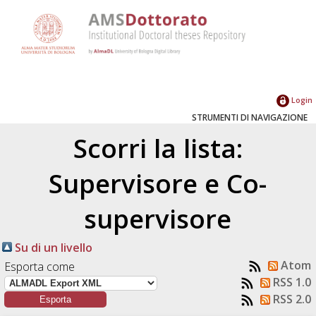
Login
STRUMENTI DI NAVIGAZIONE
Scorri la lista:
Supervisore e Co-
supervisore
Su di un livello
Atom
Esporta come
RSS 1.0
RSS 2.0