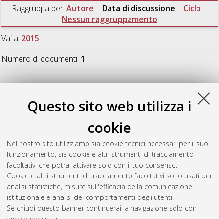
Raggruppa per:
Autore
|
Data di discussione
|
Ciclo
|
Nessun raggruppamento
Vai a:
2015
Numero di documenti:
1
.
2015
Questo sito web utilizza i
Chavosh, Alireza
(2015)
Patent nonnuse: are patent pools as
cookie
possible solution?
, [Dissertation thesis], Alma Mater Studiorum
Università di Bologna. Dottorato di ricerca in
General
Nel nostro sito utilizziamo sia cookie tecnici necessari per il suo
management
, 27 Ciclo. DOI
funzionamento, sia cookie e altri strumenti di tracciamento
10.6092/unibo/amsdottorato/7097.
facoltativi che potrai attivare solo con il tuo consenso.
Cookie e altri strumenti di tracciamento facoltativi sono usati per
Questa lista e' stata generata il
Sat Aug 8 20:46:23 2026
analisi statistiche, misure sull'efficacia della comunicazione
CEST
.
istituzionale e analisi dei comportamenti degli utenti.
Se chiudi questo banner continuerai la navigazione solo con i
cookie necessari.