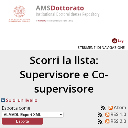
Login
STRUMENTI DI NAVIGAZIONE
Scorri la lista:
Supervisore e Co-
supervisore
Su di un livello
Atom
Esporta come
RSS 1.0
RSS 2.0