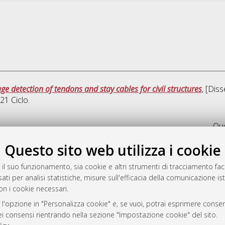
 detection of tendons and stay cables for civil structures
, [Dis
 21 Ciclo.
Que
Questo sito web utilizza i cookie
rato
-7946
 il suo funzionamento, sia cookie e altri strumenti di tracciamento faco
ati per analisi statistiche, misure sull'efficacia della comunicazione is
mplementato e gestito da
AlmaDL
on i cookie necessari.
ni Cookie
 sulla privacy
 l'opzione in "Personalizza cookie" e, se vuoi, potrai esprimere consens
dei consensi rientrando nella sezione "Impostazione cookie" del sito.
d’uso del sito