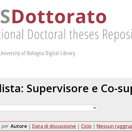
 lista: Supervisore e Co-s
 per:
Autore
|
Data di discussione
|
Ciclo
|
Nessun raggr