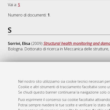
Vai a:
S
Numero di documenti:
1
.
S
Sorrivi, Elisa
(2009)
Structural health monitoring and damage
Bologna. Dottorato di ricerca in
Meccanica delle strutture
,
AMS Dotto
Atom
ISSN: 2038
Nel nostro sito utilizziamo sia cookie tecnici necessari per
Rss 1.0
Cookie e altri strumenti di tracciamento facoltativi sono us
Servizio i
Se chiudi questo banner continuerai la navigazione solo c
Rss 2.0
Impostazio
Informativa
Puoi esprimere il consenso sui cookie facoltativi attivando
Potrai sempre rivedere le tue scelte e verificare lo stato 
Condizioni 