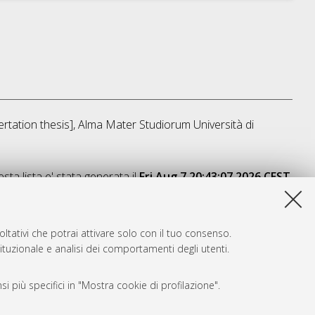
sertation thesis], Alma Mater Studiorum Università di
sta lista e' stata generata il
Fri Aug 7 20:43:07 2026 CEST
.
ltativi che potrai attivare solo con il tuo consenso.
tituzionale e analisi dei comportamenti degli utenti.
i più specifici in "Mostra cookie di profilazione".