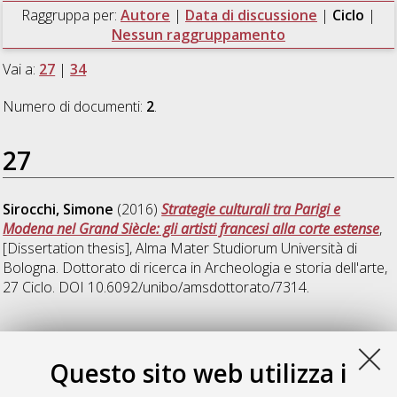
Raggruppa per:
Autore
|
Data di discussione
|
Ciclo
|
Nessun raggruppamento
Vai a:
27
|
34
Numero di documenti:
2
.
27
Sirocchi, Simone
(2016)
Strategie culturali tra Parigi e
Modena nel Grand Siècle: gli artisti francesi alla corte estense
,
[Dissertation thesis], Alma Mater Studiorum Università di
Bologna. Dottorato di ricerca in
Archeologia e storia dell'arte
,
27 Ciclo. DOI 10.6092/unibo/amsdottorato/7314.
34
Questo sito web utilizza i
Brusori, Giulia
(2022)
Nicolò dell'Abate in Francia: disegni e