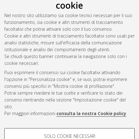
cookie
progetti decorativi. Proposta per un catalogo
, [Dissertation
thesis], Alma Mater Studiorum Università di Bologna.
Nel nostro sito utilizziamo sia cookie tecnici necessari per il suo
Dottorato di ricerca in
Arti visive, performative, mediali
, 34
funzionamento, sia cookie e altri strumenti di tracciamento
Ciclo. DOI 10.48676/unibo/amsdottorato/10222.
facoltativi che potrai attivare solo con il tuo consenso.
Cookie e altri strumenti di tracciamento facoltativi sono usati per
Questa lista e' stata generata il
Sat Aug 8 20:49:01 2026
analisi statistiche, misure sull'efficacia della comunicazione
CEST
.
istituzionale e analisi dei comportamenti degli utenti.
Se chiudi questo banner continuerai la navigazione solo con i
cookie necessari.
Atom
Puoi esprimere il consenso sui cookie facoltativi attivando
Rss 1.0
l'opzione in "Personalizza cookie" e, se vuoi, potrai esprimere
consensi più specifici in "Mostra cookie di profilazione".
Rss 2.0
Potrai sempre rivedere le tue scelte e verificare lo stato dei
consensi rientrando nella sezione "Impostazione cookie" del
sito.
AMS Dottorato
Per maggiori informazioni
consulta la nostra Cookie policy
.
ISSN: 2038-7946
Servizio implementato e gestito da
AlmaDL
Impostazioni Cookie
COOKIE DI PROFILAZIONE -
SOLO COOKIE NECESSARI
Informativa sulla privacy
FACOLTATIVI