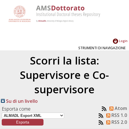
Login
STRUMENTI DI NAVIGAZIONE
Scorri la lista:
Supervisore e Co-
supervisore
Su di un livello
Atom
Esporta come
RSS 1.0
RSS 2.0