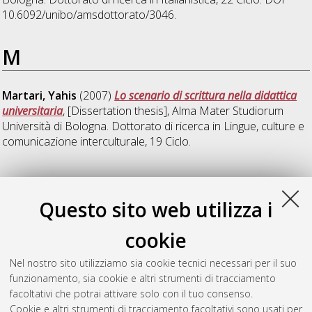
10.6092/unibo/amsdottorato/3046.
M
Martari, Yahis
(2007)
Lo scenario di scrittura nella didattica
universitaria
, [Dissertation thesis], Alma Mater Studiorum
Università di Bologna. Dottorato di ricerca in
Lingue, culture e
comunicazione interculturale
, 19 Ciclo.
N
Questo sito web utilizza i
Nicolini, Francesco
(2011)
Testualità, retorica, brevità. Per
cookie
una lettura di testi di Giorgio Caproni
, [Dissertation thesis],
Alma Mater Studiorum Università di Bologna. Dottorato di
Nel nostro sito utilizziamo sia cookie tecnici necessari per il suo
ricerca in
Italianistica
, 22 Ciclo. DOI
funzionamento, sia cookie e altri strumenti di tracciamento
10.6092/unibo/amsdottorato/3928.
facoltativi che potrai attivare solo con il tuo consenso.
Cookie e altri strumenti di tracciamento facoltativi sono usati per