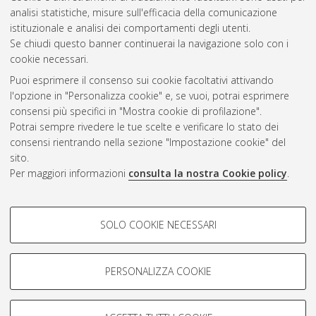
Questa lista e' stata generata il
Wed Aug 5 20:47:14 2026
analisi statistiche, misure sull'efficacia della comunicazione
CEST
.
istituzionale e analisi dei comportamenti degli utenti.
Se chiudi questo banner continuerai la navigazione solo con i
cookie necessari.
Atom
Puoi esprimere il consenso sui cookie facoltativi attivando
Rss 1.0
l'opzione in "Personalizza cookie" e, se vuoi, potrai esprimere
consensi più specifici in "Mostra cookie di profilazione".
Rss 2.0
Potrai sempre rivedere le tue scelte e verificare lo stato dei
consensi rientrando nella sezione "Impostazione cookie" del
AMS Dottorato
sito.
Per maggiori informazioni
consulta la nostra Cookie policy
.
ISSN: 2038-7946
Servizio implementato e gestito da
AlmaDL
Impostazioni Cookie
COOKIE DI PROFILAZIONE -
SOLO COOKIE NECESSARI
Informativa sulla privacy
FACOLTATIVI
Condizioni d’uso del sito
Si tratta di cookie utilizzati per analizzare le caratteristiche della
navigazione degli utenti, creare profili in base al loro comportamento
PERSONALIZZA COOKIE
sul sito, per analisi di marketing.
Mostra cookie di profilazione