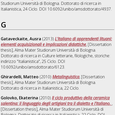
Studiorum Università di Bologna. Dottorato di ricerca in
Italianistica
, 24 Ciclo. DOI 10.6092/unibo/amsdottorato/4937.
G
Gataveckaite, Ausra
(2013)
L'italiano di apprendenti lituani:
elementi acquisizionali e implicazioni didattiche
, [Dissertation
thesis], Alma Mater Studiorum Università di Bologna.
Dottorato di ricerca in
Culture letterarie, filologiche, storiche:
indirizzo "Italianistica"
, 25 Ciclo. DOI
10.6092/unibo/amsdottorato/6123.
Ghirardelli, Matteo
(2010)
Metalinguistica
, [Dissertation
thesis], Alma Mater Studiorum Università di Bologna.
Dottorato di ricerca in
Italianistica
, 22 Ciclo.
Golovko, Ekaterina
(2010)
Il ciclo produttivo della ceramica
salentina: il linguaggio degli artigiani tra il dialetto e l'italiano.
,
[Dissertation thesis], Alma Mater Studiorum Università di
Bologna. Dottorato di ricerca in
Italianistica
, 22 Ciclo. DOI