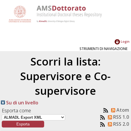
Login
STRUMENTI DI NAVIGAZIONE
Scorri la lista:
Supervisore e Co-
supervisore
Su di un livello
Atom
Esporta come
RSS 1.0
RSS 2.0