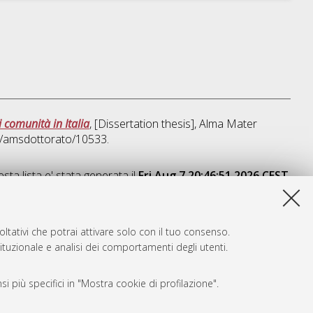
i comunità in Italia
, [Dissertation thesis], Alma Mater
bo/amsdottorato/10533.
sta lista e' stata generata il
Fri Aug 7 20:46:51 2026 CEST
.
ltativi che potrai attivare solo con il tuo consenso.
tituzionale e analisi dei comportamenti degli utenti.
i più specifici in "Mostra cookie di profilazione".