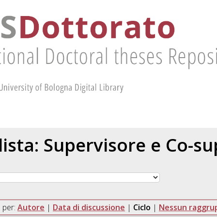
 lista: Supervisore e Co-s
 per:
Autore
|
Data di discussione
|
Ciclo
|
Nessun raggr