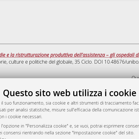
die e la ristrutturazione produttiva dell'assistenza – gli ospedali d
rie, culture e politiche del globale
, 35 Ciclo. DOI 10.48676/uni
Que
Questo sito web utilizza i cookie
rato
-7946
 il suo funzionamento, sia cookie e altri strumenti di tracciamento faco
ati per analisi statistiche, misure sull'efficacia della comunicazione is
mplementato e gestito da
AlmaDL
on i cookie necessari.
ni Cookie
 sulla privacy
 l'opzione in "Personalizza cookie" e, se vuoi, potrai esprimere consens
dei consensi rientrando nella sezione "Impostazione cookie" del sito.
d’uso del sito