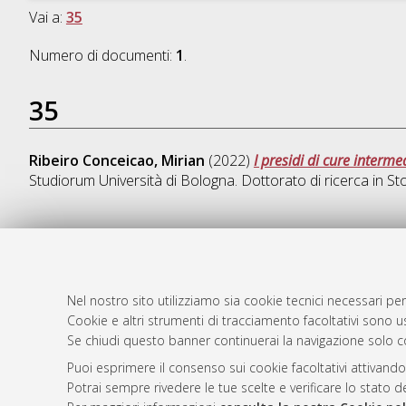
Vai a:
35
Numero di documenti:
1
.
35
Ribeiro Conceicao, Mirian
(2022)
I presidi di cure interme
Studiorum Università di Bologna. Dottorato di ricerca in
Sto
AMS Dotto
Atom
ISSN: 2038
Nel nostro sito utilizziamo sia cookie tecnici necessari per
Rss 1.0
Cookie e altri strumenti di tracciamento facoltativi sono us
Servizio i
Se chiudi questo banner continuerai la navigazione solo c
Rss 2.0
Impostazio
Informativa
Puoi esprimere il consenso sui cookie facoltativi attivando
Potrai sempre rivedere le tue scelte e verificare lo stato 
Condizioni 