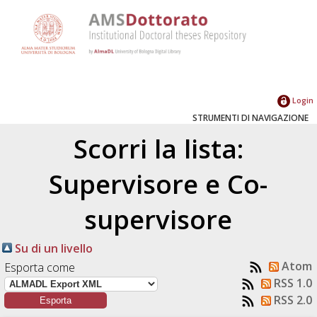
Login
STRUMENTI DI NAVIGAZIONE
Scorri la lista:
Supervisore e Co-
supervisore
Su di un livello
Atom
Esporta come
RSS 1.0
RSS 2.0