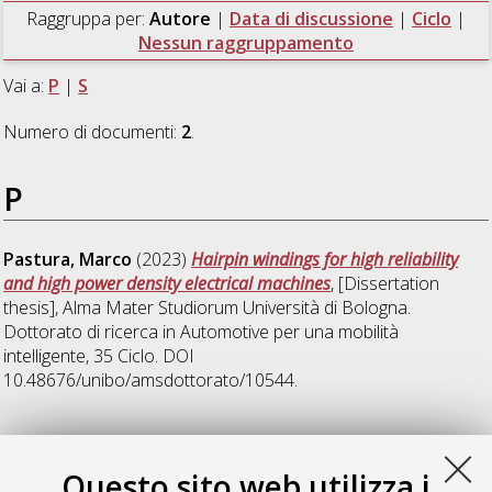
Raggruppa per:
Autore
|
Data di discussione
|
Ciclo
|
Nessun raggruppamento
Vai a:
P
|
S
Numero di documenti:
2
.
P
Pastura, Marco
(2023)
Hairpin windings for high reliability
and high power density electrical machines
, [Dissertation
thesis], Alma Mater Studiorum Università di Bologna.
Dottorato di ricerca in
Automotive per una mobilità
intelligente
, 35 Ciclo. DOI
10.48676/unibo/amsdottorato/10544.
S
Questo sito web utilizza i