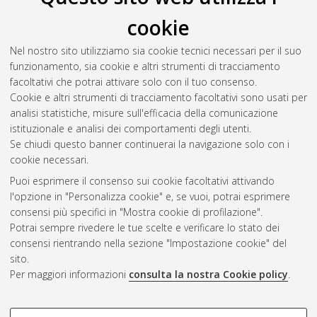
Soltani, Mohammad
(2023)
High power density electrical
cookie
machines with hairpin windings
, [Dissertation thesis], Alma
Mater Studiorum Università di Bologna. Dottorato di ricerca in
Nel nostro sito utilizziamo sia cookie tecnici necessari per il suo
Automotive per una mobilità intelligente
, 35 Ciclo. DOI
funzionamento, sia cookie e altri strumenti di tracciamento
10.48676/unibo/amsdottorato/10777.
facoltativi che potrai attivare solo con il tuo consenso.
Cookie e altri strumenti di tracciamento facoltativi sono usati per
Questa lista e' stata generata il
Wed Aug 5 20:43:41 2026
analisi statistiche, misure sull'efficacia della comunicazione
CEST
.
istituzionale e analisi dei comportamenti degli utenti.
Se chiudi questo banner continuerai la navigazione solo con i
cookie necessari.
Atom
Puoi esprimere il consenso sui cookie facoltativi attivando
Rss 1.0
l'opzione in "Personalizza cookie" e, se vuoi, potrai esprimere
consensi più specifici in "Mostra cookie di profilazione".
Rss 2.0
Potrai sempre rivedere le tue scelte e verificare lo stato dei
consensi rientrando nella sezione "Impostazione cookie" del
sito.
AMS Dottorato
Per maggiori informazioni
consulta la nostra Cookie policy
.
ISSN: 2038-7946
Servizio implementato e gestito da
AlmaDL
Impostazioni Cookie
COOKIE DI PROFILAZIONE -