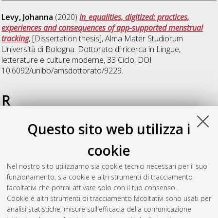
Levy, Johanna
(2020)
In_equalities, digitized: practices,
experiences and consequences of app-supported menstrual
tracking
, [Dissertation thesis], Alma Mater Studiorum
Università di Bologna. Dottorato di ricerca in
Lingue,
letterature e culture moderne
, 33 Ciclo. DOI
10.6092/unibo/amsdottorato/9229.
R
Questo sito web utilizza i
Renzi, Nicola
(2025)
More-than-music. Echosystems,
acoustemologies and histories of listening from Sápmi
,
cookie
[Dissertation thesis], Alma Mater Studiorum Università di
Bologna. Dottorato di ricerca in
Scienze storiche e
Nel nostro sito utilizziamo sia cookie tecnici necessari per il suo
archeologiche. Memoria, civilta' e patrimonio
, 37 Ciclo. DOI
funzionamento, sia cookie e altri strumenti di tracciamento
10.48676/unibo/amsdottorato/12076.
facoltativi che potrai attivare solo con il tuo consenso.
Cookie e altri strumenti di tracciamento facoltativi sono usati per
Questa lista e' stata generata il
Sat Aug 8 20:43:29 2026
analisi statistiche, misure sull'efficacia della comunicazione
CEST
.