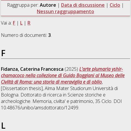
Raggruppa per:
Autore
|
Data di discussione
|
Ciclo
|
Nessun raggruppamento
Vai a:
F
|
L
|
R
Numero di documenti:
3
.
F
Fidanza, Caterina Francesca
(2025)
L'arte plumaria yshir-
chamacoco nella collezione di Guido Boggiani al Museo delle
Civiltà di Roma: una storia di meraviglia e di oblio
,
[Dissertation thesis], Alma Mater Studiorum Università di
Bologna. Dottorato di ricerca in
Scienze storiche e
archeologiche. Memoria, civilta' e patrimonio
, 35 Ciclo. DOI
10.48676/unibo/amsdottorato/12499.
L