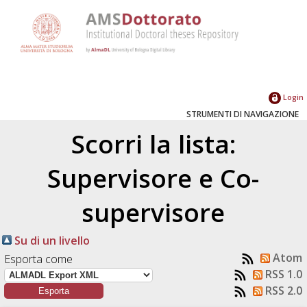
Login
STRUMENTI DI NAVIGAZIONE
Scorri la lista:
Supervisore e Co-
supervisore
Su di un livello
Atom
Esporta come
RSS 1.0
RSS 2.0