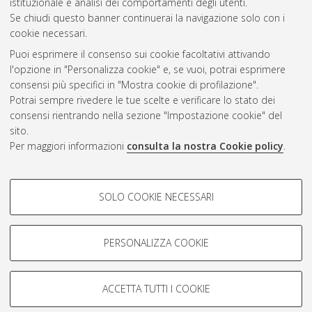
istituzionale e analisi dei comportamenti degli utenti.
Se chiudi questo banner continuerai la navigazione solo con i
cookie necessari.
Atom
Puoi esprimere il consenso sui cookie facoltativi attivando
Rss 1.0
l'opzione in "Personalizza cookie" e, se vuoi, potrai esprimere
consensi più specifici in "Mostra cookie di profilazione".
Rss 2.0
Potrai sempre rivedere le tue scelte e verificare lo stato dei
consensi rientrando nella sezione "Impostazione cookie" del
AMS Dottorato
sito.
Per maggiori informazioni
consulta la nostra Cookie policy
.
ISSN: 2038-7946
Servizio implementato e gestito da
AlmaDL
Impostazioni Cookie
COOKIE DI PROFILAZIONE -
SOLO COOKIE NECESSARI
Informativa sulla privacy
FACOLTATIVI
Condizioni d’uso del sito
Si tratta di cookie utilizzati per analizzare le caratteristiche della
navigazione degli utenti, creare profili in base al loro comportamento
PERSONALIZZA COOKIE
sul sito, per analisi di marketing.
Mostra cookie di profilazione
ACCETTA TUTTI I COOKIE
Google/Youtube Video
© ALMA MATER STUDIORUM - Università di Bologna, 2007-2026.
COOKIE TECNICI - NECESSARI