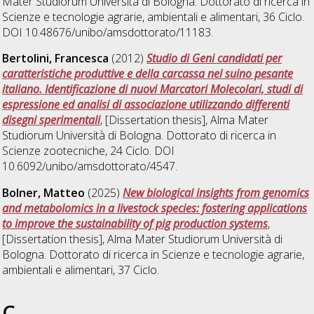
Mater Studiorum Università di Bologna. Dottorato di ricerca in
Scienze e tecnologie agrarie, ambientali e alimentari
, 36 Ciclo.
DOI 10.48676/unibo/amsdottorato/11183.
Bertolini, Francesca
(2012)
Studio di Geni candidati per
caratteristiche produttive e della carcassa nel suino pesante
italiano. Identificazione di nuovi Marcatori Molecolari, studi di
espressione ed analisi di associazione utilizzando differenti
disegni sperimentali
, [Dissertation thesis], Alma Mater
Studiorum Università di Bologna. Dottorato di ricerca in
Scienze zootecniche
, 24 Ciclo. DOI
10.6092/unibo/amsdottorato/4547.
Bolner, Matteo
(2025)
New biological insights from genomics
and metabolomics in a livestock species: fostering applications
to improve the sustainability of pig production systems
,
[Dissertation thesis], Alma Mater Studiorum Università di
Bologna. Dottorato di ricerca in
Scienze e tecnologie agrarie,
ambientali e alimentari
, 37 Ciclo.
C