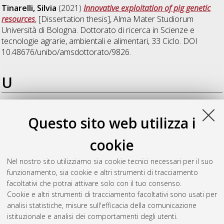
Tinarelli, Silvia
(2021)
Innovative exploitation of pig genetic
resources
, [Dissertation thesis], Alma Mater Studiorum
Università di Bologna. Dottorato di ricerca in
Scienze e
tecnologie agrarie, ambientali e alimentari
, 33 Ciclo. DOI
10.48676/unibo/amsdottorato/9826.
U
Utzeri, Valerio Joe
(2017)
Analysis of Animal Genetic
Questo sito web utilizza i
Resources for the Identification of Polymorphisms Associated
with Phenotypic Features and Evolutionary Aspects
,
cookie
[Dissertation thesis], Alma Mater Studiorum Università di
Bologna. Dottorato di ricerca in
Scienze e tecnologie agrarie,
Nel nostro sito utilizziamo sia cookie tecnici necessari per il suo
ambientali e alimentari
, 29 Ciclo. DOI
funzionamento, sia cookie e altri strumenti di tracciamento
10.6092/unibo/amsdottorato/8102.
facoltativi che potrai attivare solo con il tuo consenso.
Cookie e altri strumenti di tracciamento facoltativi sono usati per
Questa lista e' stata generata il
Sat Aug 8 20:44:41 2026
analisi statistiche, misure sull'efficacia della comunicazione
CEST
.
istituzionale e analisi dei comportamenti degli utenti.