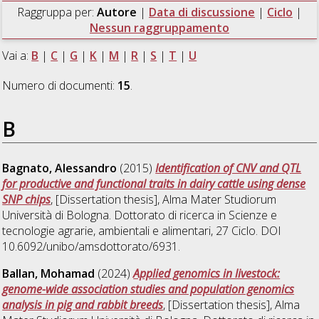
Raggruppa per:
Autore
|
Data di discussione
|
Ciclo
|
Nessun raggruppamento
Vai a:
B
|
C
|
G
|
K
|
M
|
R
|
S
|
T
|
U
Numero di documenti:
15
.
B
Bagnato, Alessandro
(2015)
Identification of CNV and QTL
for productive and functional traits in dairy cattle using dense
SNP chips
, [Dissertation thesis], Alma Mater Studiorum
Università di Bologna. Dottorato di ricerca in
Scienze e
tecnologie agrarie, ambientali e alimentari
, 27 Ciclo. DOI
10.6092/unibo/amsdottorato/6931.
Ballan, Mohamad
(2024)
Applied genomics in livestock:
genome-wide association studies and population genomics
analysis in pig and rabbit breeds
, [Dissertation thesis], Alma