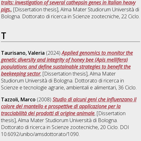
traits: investigation of several cathepsin genes in Italian heavy
pigs.
, [Dissertation thesis], Alma Mater Studiorum Università di
Bologna. Dottorato di ricerca in
Scienze zootecniche
, 22 Ciclo.
T
Taurisano, Valeria
(2024)
Applied genomics to monitor the
genetic diversity and integrity of honey bee (Apis mellifera)
populations and define sustainable strategies to benefit the
beekeeping sector
, [Dissertation thesis], Alma Mater
Studiorum Università di Bologna. Dottorato di ricerca in
Scienze e tecnologie agrarie, ambientali e alimentari
, 36 Ciclo.
Tazzoli, Marco
(2008)
Studio di alcuni geni che influenzano il
colore del mantello e prospettive di applicazione per la
tracciabilità dei prodotti di origine animale
, [Dissertation
thesis], Alma Mater Studiorum Università di Bologna.
Dottorato di ricerca in
Scienze zootecniche
, 20 Ciclo. DOI
10.6092/unibo/amsdottorato/1090.