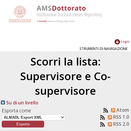
Login
STRUMENTI DI NAVIGAZIONE
Scorri la lista:
Supervisore e Co-
supervisore
Su di un livello
Atom
Esporta come
RSS 1.0
RSS 2.0