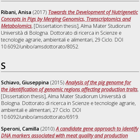
Ribani, Anisa
(2017)
Towards the Development of Nutrigenetic
Concepts in Pigs by Merging Genomics, Transcriptomics and
Metabolomics
, [Dissertation thesis], Alma Mater Studiorum
Università di Bologna. Dottorato di ricerca in
Scienze e
tecnologie agrarie, ambientali e alimentari
, 29 Ciclo. DOI
10.6092/unibo/amsdottorato/8052.
S
Schiavo, Giuseppina
(2015)
Analysis of the pig genome for
the identification of genomic regions affecting production traits
,
[Dissertation thesis], Alma Mater Studiorum Università di
Bologna. Dottorato di ricerca in
Scienze e tecnologie agrarie,
ambientali e alimentari
, 27 Ciclo. DOI
10.6092/unibo/amsdottorato/6919.
Speroni, Camilla
(2010)
A candidate gene approach to identify
DNA markers associated with meat quality and production