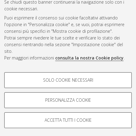
Se chiudi questo banner continuerai la navigazione solo con i
cookie necessari.
Atom
Puoi esprimere il consenso sui cookie facoltativi attivando
Rss 1.0
l'opzione in "Personalizza cookie" e, se vuoi, potrai esprimere
consensi più specifici in "Mostra cookie di profilazione".
Rss 2.0
Potrai sempre rivedere le tue scelte e verificare lo stato dei
consensi rientrando nella sezione "Impostazione cookie" del
AMS Dottorato
sito.
Per maggiori informazioni
consulta la nostra Cookie policy
.
ISSN: 2038-7946
Servizio implementato e gestito da
AlmaDL
Impostazioni Cookie
COOKIE DI PROFILAZIONE -
SOLO COOKIE NECESSARI
Informativa sulla privacy
FACOLTATIVI
Condizioni d’uso del sito
Si tratta di cookie utilizzati per analizzare le caratteristiche della
navigazione degli utenti, creare profili in base al loro comportamento
PERSONALIZZA COOKIE
sul sito, per analisi di marketing.
Mostra cookie di profilazione
ACCETTA TUTTI I COOKIE
Google/Youtube Video
© ALMA MATER STUDIORUM - Università di Bologna, 2007-2026.
COOKIE TECNICI - NECESSARI
Facebook